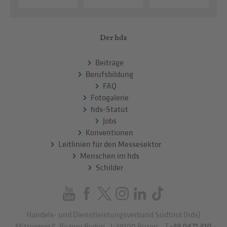
Der hds
Beiträge
Berufsbildung
FAQ
Fotogalerie
hds-Statut
Jobs
Konventionen
Leitlinien für den Messesektor
Menschen im hds
Schilder
Handels- und Dienstleistungsverband Südtirol (hds)
Mitterweg 5, Bozner Boden
,
I-39100
Bozen
.
T
+39 0471 310