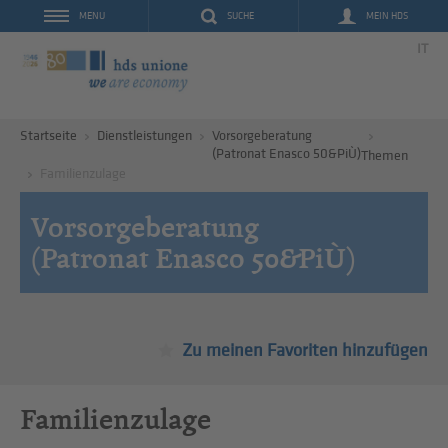
SUCHE
MEIN HDS
MENU
IT
Startseite
Dienstleistungen
Vorsorgeberatung
(Patronat Enasco 50&PiÙ)
Themen
Familienzulage
Vorsorgeberatung
(Patronat Enasco 50&PiÙ)
Zu meinen Favoriten hinzufügen
Familienzulage