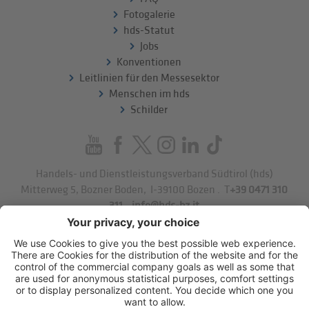
Fotogalerie
hds-Statut
Jobs
Konventionen
Leitlinien für den Messesektor
Menschen im hds
Schilder
Handels- und Dienstleistungsverband Südtirol (hds)
Mitterweg 5, Bozner Boden
,
I-39100
Bozen
.
T
+39 0471 310
311
.
info@hds-bz.it
Impressum
Datenschutzerklärung
Cookie-Einstellungen
Sitemap