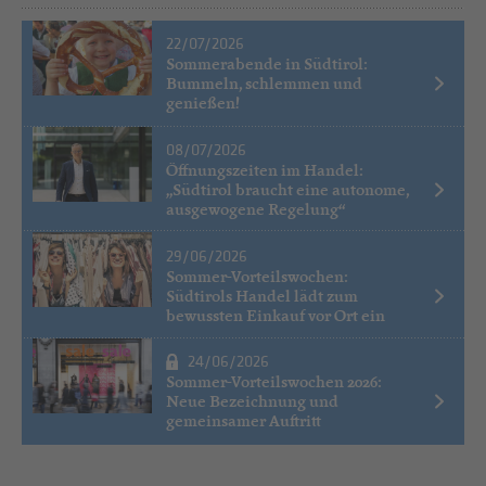
22/07/2026
Sommerabende in Südtirol:
Bummeln, schlemmen und
genießen!
08/07/2026
Öffnungszeiten im Handel:
„Südtirol braucht eine autonome,
ausgewogene Regelung“
29/06/2026
Sommer-Vorteilswochen:
Südtirols Handel lädt zum
bewussten Einkauf vor Ort ein
24/06/2026
Sommer-Vorteilswochen 2026:
Neue Bezeichnung und
gemeinsamer Auftritt