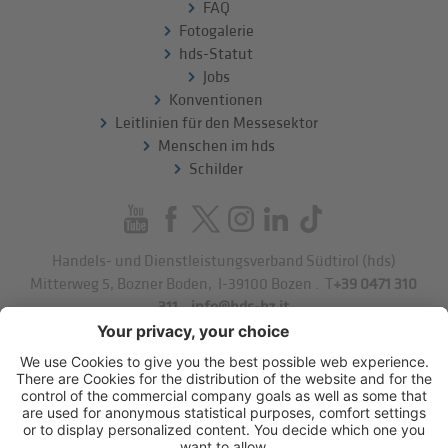
FAQ
Fotogalerie
hds-Statut
Jobs
Konventionen
Leitlinien für den Messesektor
Menschen im hds
Schilder
Handels- und Dienstleistungsverband Südtirol (hds)
Mitterweg 5, Bozner Boden
,
I-39100
Bozen
.
T
+39 0471 310
311
.
info@hds-bz.it
Impressum
Datenschutzerklärung
Cookie-Einstellungen
Sitemap