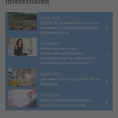
interessieren
06/08/2026
EUDR: Neue Vorschriften für das
europäische Informationssystem
zur Entwaldung
06/08/2026
Neuer Anreiz für die
Umwandlung befristeter
Arbeitsverträge in unbefristete
Beschäftigungsverhältnisse
03/08/2026
„Handwerklich hergestellt“: Neue
Regelung
30/07/2026
Anreiz zur Stabilisierung von
Arbeitsverhältnissen 2026