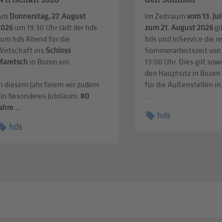
Am
Donnerstag, 27. August
Im Zeitraum
vom 13. Jul
2026
um 19:30 Uhr lädt der hds
zum 21. August 2026
gi
zum hds Abend für die
hds und inService die r
Wirtschaft ins
Schloss
Sommerarbeitszeit von 
Maretsch
in Bozen ein.
13:00 Uhr. Dies gilt sow
den Hauptsitz in Bozen
n diesem Jahr feiern wir zudem
für die Außenstellen i
ein besonderes Jubiläum:
80
...
ahre ...
hds
hds