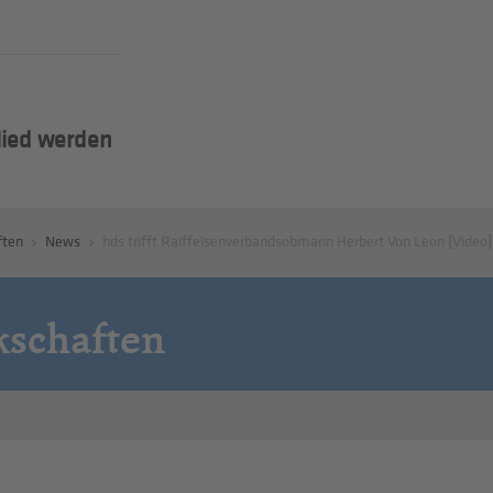
lied werden
ften
News
hds trifft Raiffeisenverbandsobmann Herbert Von Leon [Video]
kschaften