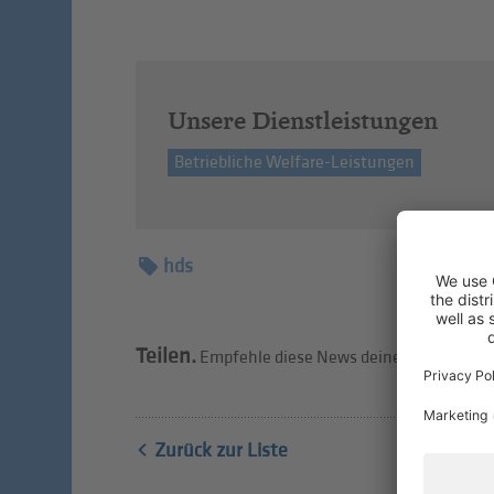
Unsere Dienstleistungen
Betriebliche Welfare-Leistungen
hds
Teilen.
Empfehle diese News deinen Freunden w
Zurück zur Liste