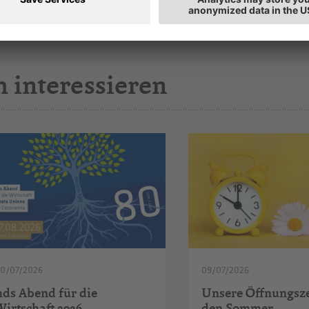
h interessieren
20/07/2026
09/07/2026
hds Abend für die
Unsere Öffnungsze
Wirtschaft 2026
den Sommer