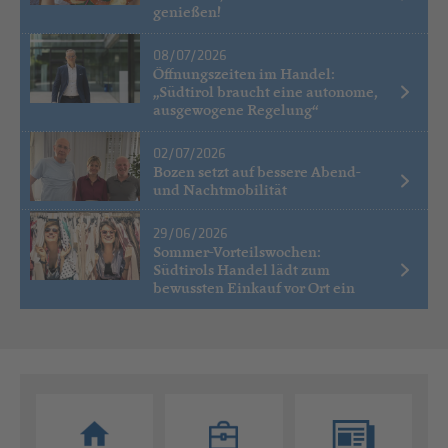
genießen!
08/07/2026
Öffnungszeiten im Handel:
„Südtirol braucht eine autonome,
ausgewogene Regelung“
02/07/2026
Bozen setzt auf bessere Abend-
und Nachtmobilität
29/06/2026
Sommer-Vorteilswochen:
Südtirols Handel lädt zum
bewussten Einkauf vor Ort ein