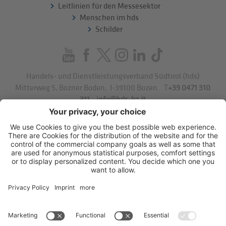
Leitlinien für den Messesektor
Menschen im hds
Schilder
Handels- und Dienstleistungsverband Südtirol (hds)
Mitterweg 5, Bozner Boden
,
I-39100
Bozen
.
T
+39 0471 310
311
.
info@hds-bz.it
Impressum
Datenschutzerklärung
Cookie-Einstellungen
Sitemap