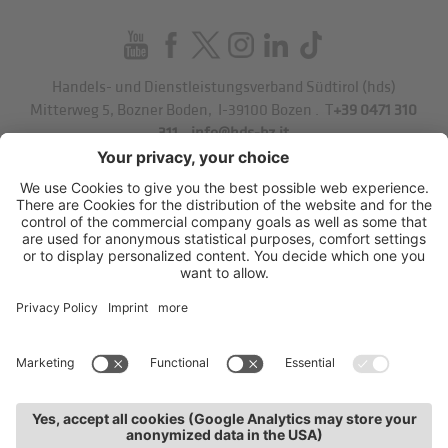
Handels- und Dienstleistungsverband Südtirol (hds)
Mitterweg 5, Bozner Boden
,
I-39100
Bozen
.
T
+39 0471 310
311
.
info@hds-bz.it
Impressum
Datenschutzerklärung
Cookie-Einstellungen
Sitemap