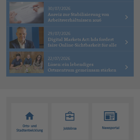
30/07/2026
Anreiz zur Stabilisierung von
Arbeitsverhältnissen 2026
29/07/2026
Digital Markets Act: hds fordert
faire Online-Sichtbarkeit für alle
22/07/2026
Lüsen: ein lebendiges
Ortszentrum gemeinsam stärken
Orts- und
Newsportal
Jobbörse
Stadtentwicklung