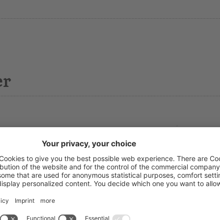
er
ott.ssa Evelyn Zöschg
T: 0471
chgruppen
E-Mai
chgruppenleiterin
tz: Bozen