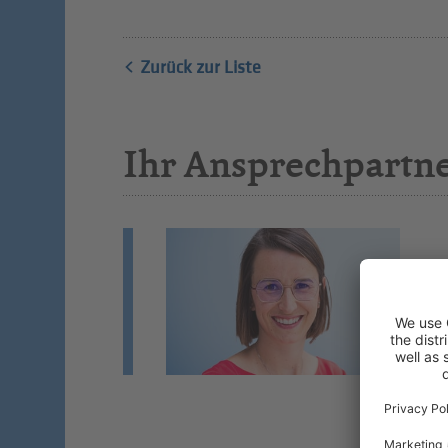
Zurück zur Liste
Ihr Ansprechpartn
D
Fa
Fa
Si