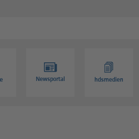
Newsportal
e
hdsmedien