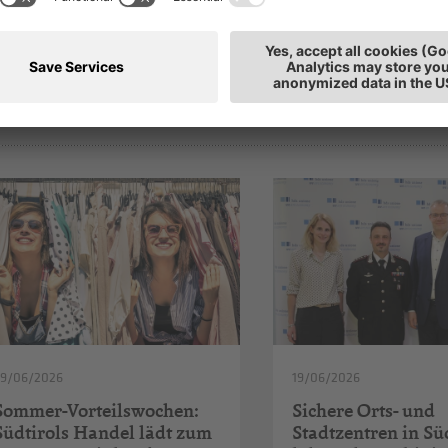
h interessieren
29/06/2026
19/06/2026
Sommer-Vorteilswochen:
Sichere Orts- und
Südtirols Handel lädt zum
Stadtzentren in Süd