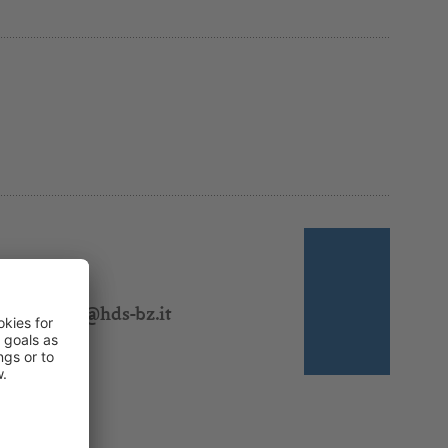
 310 318
l:
ezoeschg@hds-bz.it