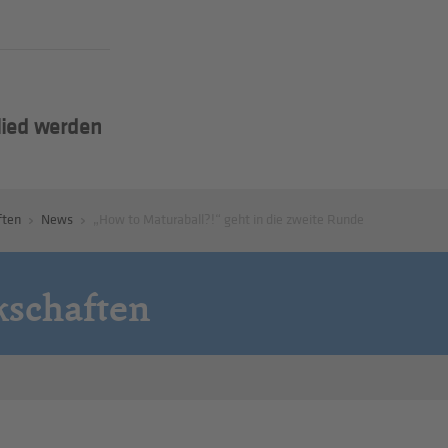
lied werden
ften
News
„How to Maturaball?!“ geht in die zweite Runde
kschaften