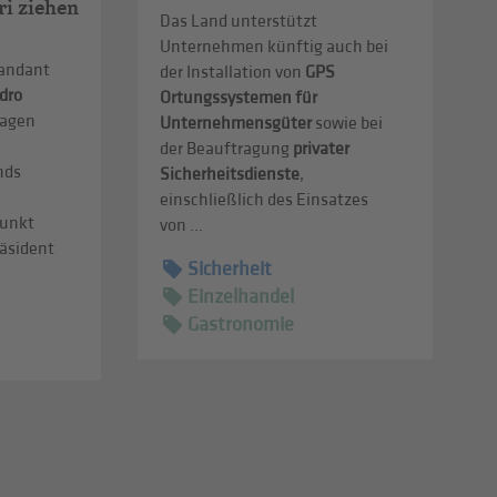
ri ziehen
Das Land unterstützt
Unternehmen künftig auch bei
andant
der Installation von
GPS
dro
Ortungssystemen für
 Tagen
Unternehmensgüter
sowie bei
der Beauftragung
privater
hds
Sicherheitsdienste
,
einschließlich des Einsatzes
punkt
von ...
räsident
Sicherheit
Einzelhandel
Gastronomie