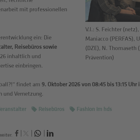
it, rechtliche
rbeit mit professionellen
V.l.: S. Feichter (netz
erentwicklung ein: Die
Maniacco (PERFAS), U. 
alter, Reisebüros sowie
(DZE), N. Thomaseth (
26 inhaltlich und
Prävention)
ertise einbringen.
all?!“ findet am
9. Oktober 2026 von 08:45 bis 13:15 Uh
r
ch und Vernetzung.
eranstalter
Reisebüros
Fashion im hds
eiter.