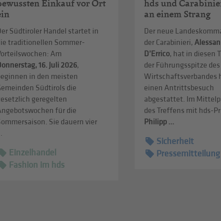
bewussten Einkauf vor Ort
hds und Carabinie
ein
an einem Strang
er Südtiroler Handel startet in
Der neue Landeskomm
die traditionellen Sommer-
der Carabinieri,
Alessan
Vorteilswochen: Am
D’Errico
, hat in diesen
onnerstag, 16. Juli 2026
,
der Führungsspitze des
beginnen in den meisten
Wirtschaftsverbandes 
Gemeinden Südtirols die
einen Antrittsbesuch
esetzlich geregelten
abgestattet. Im Mittel
Angebotswochen für die
des Treffens mit hds-P
Sommersaison. Sie dauern vier
Philipp ...
..
Sicherheit
Einzelhandel
Pressemitteilung
Fashion im hds