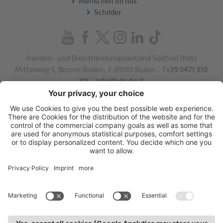
Menschen im hds
Schilder
Handels- und Dienstleistungsverband Südtirol (hds)
Mitterweg 5, Bozner Boden
,
I-39100
Bozen
.
T
+39 0471 310
311
.
info@hds-bz.it
Impressum
Datenschutzerklärung
Cookie-Einstellungen
Sitemap