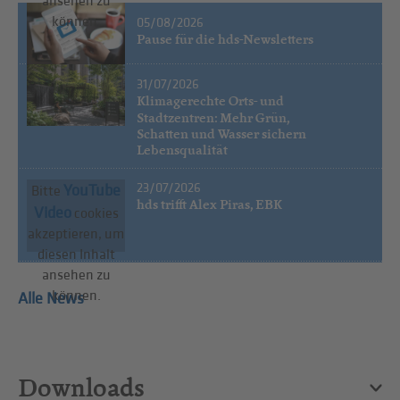
ansehen zu
können.
05/08/2026
Pause für die hds-Newsletters
31/07/2026
Klimagerechte Orts- und
Stadtzentren: Mehr Grün,
Schatten und Wasser sichern
Lebensqualität
23/07/2026
YouTube
Bitte
hds trifft Alex Piras, EBK
Video
cookies
akzeptieren, um
diesen Inhalt
ansehen zu
können.
Alle News
Downloads