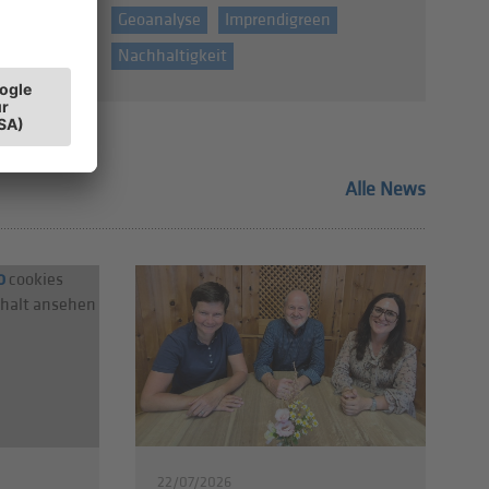
Geoanalyse
Imprendigreen
Nachhaltigkeit
Alle News
o
cookies
nhalt ansehen
22/07/2026