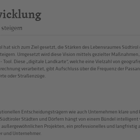
wicklung
 steigern
 hat sich zum Ziel gesetzt, die Stärken des Lebensraumes Südtirol 
teigern. Umgesetzt wird diese Vision mittels gezielter Maßnahmen
- Tool. Diese „digitale Landkarte“, welche eine Vielzahl von geogra
rechnung verarbeitet, gibt Aufschluss über die Frequenz der Passant
 Orte oder Straßenzüge.
itutionellen Entscheidungsträgern wie auch Unternehmen klare und 
 Südtiroler Städten und Dörfern hängt von einem Bündel intellige
außergewöhnlichen Projekten, ein professionelles und langfristig a
er und Unternehmer.