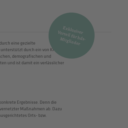
E
x
k
lu
o
rte
il fü
r h
s-
itg
lie
d
e
sive
r V
d
M
r
durch eine gezielte
, unterstützt durch ein von KPMG
fischen, demografischen und
en und ist damit ein verlässlicher
konkrete Ergebnisse. Denn die
nt vernetzter Maßnahmen ab. Dazu
usgerichtetes Orts- bzw.