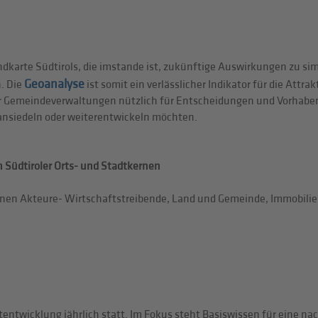
andkarte Südtirols, die imstande ist, zukünftige Auswirkungen zu sim
Geoanalyse
. Die
ist somit ein verlässlicher Indikator für die Attrak
r Gemeindeverwaltungen nützlich für Entscheidungen und Vorhaben, 
n ansiedeln oder weiterentwickeln möchten.
n Südtiroler Orts- und Stadtkernen
ffenen Akteure- Wirtschaftstreibende, Land und Gemeinde, Immobili
tentwicklung jährlich statt. Im Fokus steht Basiswissen für eine na