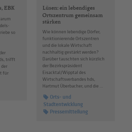
Lüsen: ein lebendiges
as, EBK
Ortszentrum gemeinsam
 warum
stärken
ndels-
Wie können lebendige Dörfer,
riebe so
funktionierende Ortszentren
und die lokale Wirtschaft
nachhaltig gestärkt werden?
der
Darüber tauschten sich kürzlich
s, trifft
der Bezirkspräsident
 der
Eisacktal/Wipptal des
t für
Wirtschaftsverbandes hds,
Hartmut Überbacher, und die ...
Orts- und
Stadtentwicklung
Pressemitteilung