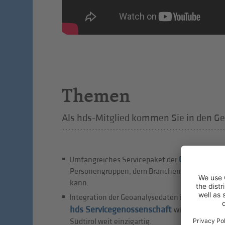
Themen
Als hds-Mitglied kommen Sie in den Ge
Geoanalyse
Umfangreiches Servicepaket der
,
Personengruppen, dem Branchenmix, zu Leerst
kann.
Integration der Geoanalysedaten in verschied
hds Servicegenossenschaft
wie z.B. Busine
Südtirol weit einzigartig.