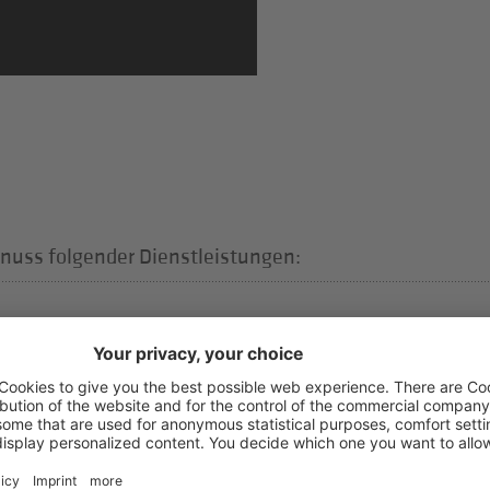
nuss folgender Dienstleistungen:
 welche Aussagen zu Passantenfrequenzen inkl.
änden und diversen sonstigen Einflussfaktoren geben
Betriebsberatung in der
ene Beratungsleistungen der
ss Plan, Rentabilitätsanalysen. Diese Dienstleistung ist