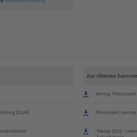
Pressemitteilung
Am öftesten herunt
Vertrag: Pilotprojekt
icklung [2024]
Pilotprojekt Sentres
rradmobilität
"Meran 2020 - Leben