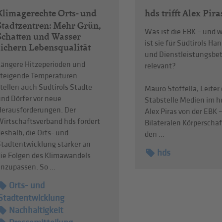
Klimagerechte Orts- und
hds trifft Alex Pir
Stadtzentren: Mehr Grün,
Was ist die EBK – und
Schatten und Wasser
ist sie für Südtirols Ha
sichern Lebensqualität
und Dienstleistungsbet
Längere Hitzeperioden und
relevant?
steigende Temperaturen
tellen auch Südtirols Städte
Mauro Stoffella, Leiter 
und Dörfer vor neue
Stabstelle Medien im hd
Herausforderungen. Der
Alex Piras von der EBK –
Wirtschaftsverband hds fordert
Bilateralen Körperschaf
eshalb, die Orts- und
den ...
Stadtentwicklung stärker an
hds
die Folgen des Klimawandels
nzupassen. So ...
Orts- und
Stadtentwicklung
Nachhaltigkeit