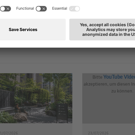
dtentwicklung
YouTube Vide
Bitte
akzeptieren, um diesen I
zu können.
1/07/2026
23/07/2026