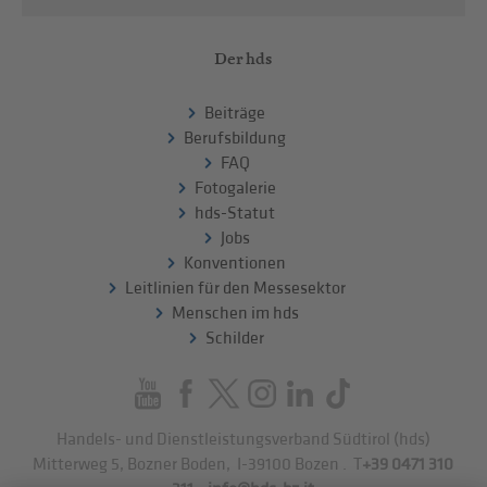
Der hds
Beiträge
Berufsbildung
FAQ
Fotogalerie
hds-Statut
Jobs
Konventionen
Leitlinien für den Messesektor
Menschen im hds
Schilder
Handels- und Dienstleistungsverband Südtirol (hds)
Mitterweg 5, Bozner Boden
,
I-39100
Bozen
.
T
+39 0471 310