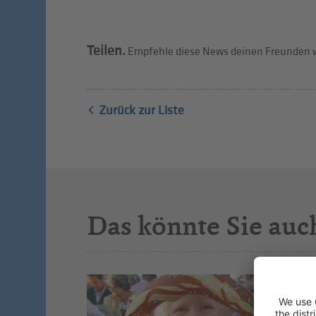
Teilen.
Empfehle diese News deinen Freunden w
Zurück zur Liste
Das könnte Sie auc