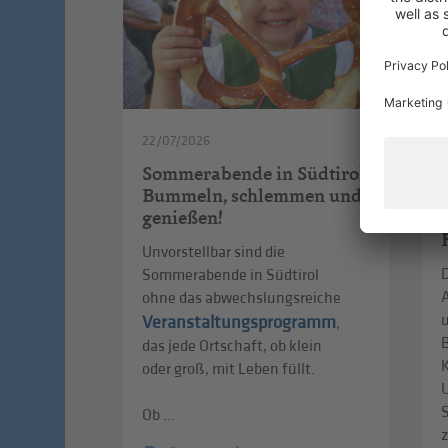
22/07/2026
Sommerabende in Südtirol:
Bummeln, schlemmen und
genießen!
Unvorstellbar sind die
Sommerabende in Südtirol
A
ohne das abwechslungsreiche
Veranstaltungsprogramm
,
das jede Ortschaft, ob klein
oder groß, mit Leben füllt.
Ob ...
z