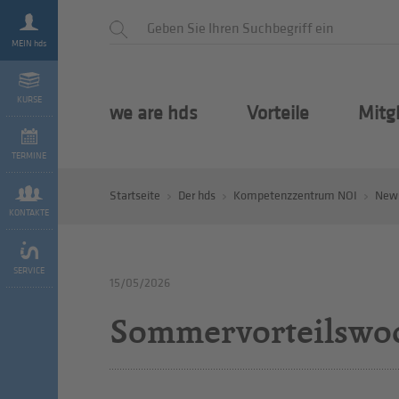
MEIN hds
KURSE
we are hds
Vorteile
Mitg
TERMINE
Startseite
Der hds
Kompetenzzentrum NOI
New
KONTAKTE
SERVICE
15/05/2026
Sommervorteilswoch