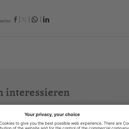
eiter.
h interessieren