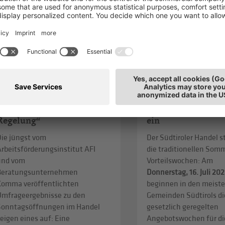
08/07/2026
29/06/2026
Öffnungszeiten im Handel:
Sommer-Vorteilsw
„Südtirol braucht eine
Südtirols Handel 
autonome, ausgewogene
bewussten Einkauf
Regelung“
ein
Die jüngst vom
Der Südtiroler Handel st
rbeitsförderungsinstitut AFI
die traditionellen Som
und vom
Vorteilswochen: Am
Beratungsunternehmen
Donnerstag, 16. Juli 20
Komma veröffentlichten
beginnen in den meist
Umfrageergebnisse zu den
Gemeinden Südtirols di
Sonntagsöffnungen im Handel
gesetzlich geregelten
eigen eines auf: Eine
Angebotswochen für di