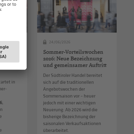
24/06/2026
ochen:
Sommer-Vorteilswochen
lädt zum
2026: Neue Bezeichnung
 vor Ort
und gemeinsamer Auftritt
Der Südtiroler Handel bereitet
artet in
sich auf die traditionellen
mer-
Angebotswochen der
Sommersaison vor – heuer
26
,
jedoch mit einer wichtigen
en
Neuerung: Ab 2026 wird die
e
bisherige Bezeichnung der
saisonalen Verkaufsaktionen
e
überarbeitet.