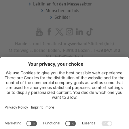
Leitlinien für den Messesektor
Menschen im hds
Schilder
Handels- und Dienstleistungsverband Südtirol (hds)
Mitterweg 5, Bozner Boden
,
I-39100
Bozen
.
T
+39 0471 310
311
.
info@hds-bz.it
Impressum
Datenschutzerklärung
Cookie-Einstellungen
Sitemap