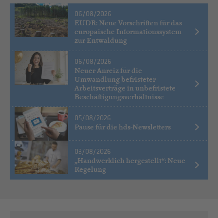
06/08/2026
EUDR: Neue Vorschriften für das
europäische Informationssystem
zur Entwaldung
06/08/2026
Neuer Anreiz für die
Umwandlung befristeter
Arbeitsverträge in unbefristete
Beschäftigungsverhältnisse
05/08/2026
Pause für die hds-Newsletters
03/08/2026
„Handwerklich hergestellt“: Neue
Regelung