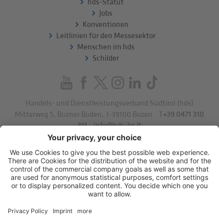
hds-Statut
Jobs
Konventionen
Leitlinien für den Messesektor
Menschen im hds
Schilder
Handels- und Dienstleistungsverband Südtirol (hds)
Mitterweg 5, Bozner Boden
,
I-39100
Bozen
.
T
+39 0471 310
311
.
info@hds-bz.it
Impressum
Datenschutzerklärung
Cookie-Einstellungen
Sitemap