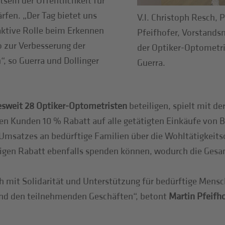
sein der Öffentlichkeit für
rfen. „Der Tag bietet uns
V.l. Christoph Resch, 
 aktive Rolle beim Erkennen
Pfeifhofer, Vorstandsm
zur Verbesserung der
der Optiker-Optometris
, so Guerra und Dollinger
Guerra.
esweit 28 Optiker-Optometristen
beteiligen, spielt mit d
ren Kunden 10 % Rabatt auf alle getätigten Einkäufe von
Umsatzes an bedürftige Familien über die Wohltätigkeitso
%tigen Rabatt ebenfalls spenden können, wodurch die Ges
uch mit Solidarität und Unterstützung für bedürftige Men
und den teilnehmenden Geschäften“, betont
Martin Pfeifh