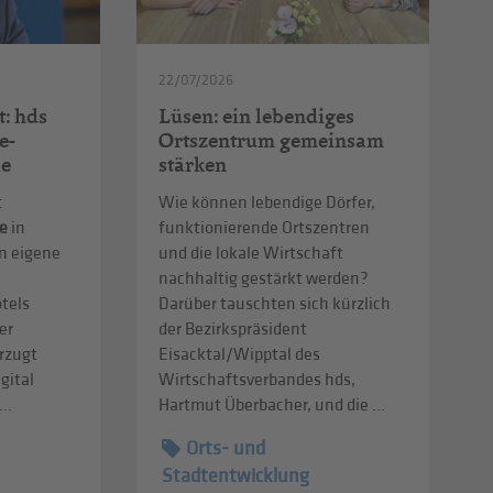
22/07/2026
t: hds
Lüsen: ein lebendiges
e-
Ortszentrum gemeinsam
le
stärken
t
Wie können lebendige Dörfer,
e
in
funktionierende Ortszentren
n eigene
und die lokale Wirtschaft
nachhaltig gestärkt werden?
tels
Darüber tauschten sich kürzlich
er
der Bezirkspräsident
rzugt
Eisacktal/Wipptal des
gital
Wirtschaftsverbandes hds,
..
Hartmut Überbacher, und die ...
Orts- und
Stadtentwicklung