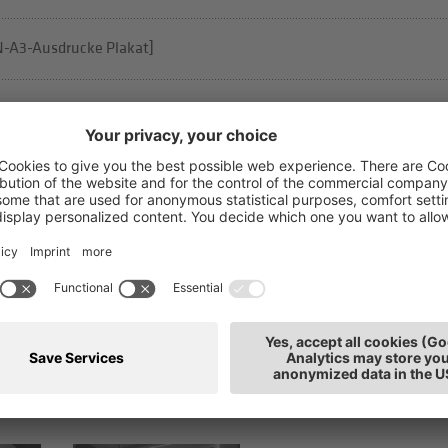
IN-A3-Ausdrucke Plakat]
4“ [Fotos]