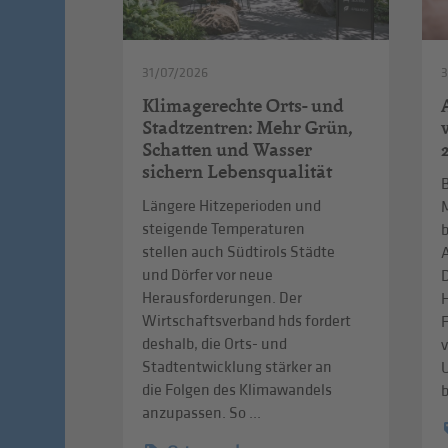
31/07/2026
Klimagerechte Orts- und
Stadtzentren: Mehr Grün,
Schatten und Wasser
sichern Lebensqualität
B
Längere Hitzeperioden und
steigende Temperaturen
b
stellen auch Südtirols Städte
A
und Dörfer vor neue
D
Herausforderungen. Der
Wirtschaftsverband hds fordert
deshalb, die Orts- und
v
Stadtentwicklung stärker an
die Folgen des Klimawandels
b
anzupassen. So ...