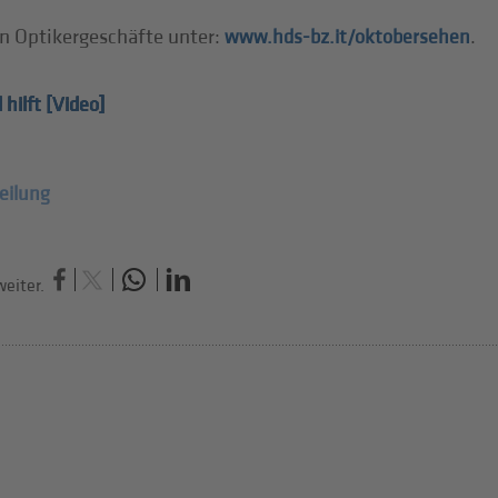
n Optikergeschäfte unter:
.
www.hds-bz.it/oktobersehen
 hilft [Video]
eilung
eiter.