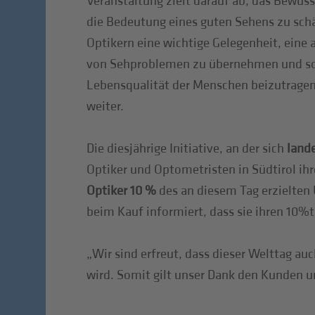
Veranstaltung zielt darauf ab, das Bewusst
die Bedeutung eines guten Sehens zu schä
Optikern eine wichtige Gelegenheit, eine
von Sehproblemen zu übernehmen und so 
Lebensqualität der Menschen beizutragen“
weiter.
Die diesjährige Initiative, an der sich
land
Optiker und Optometristen in Südtirol ih
Optiker 10 %
des an diesem Tag erzielten 
beim Kauf informiert, dass sie ihren 10
„Wir sind erfreut, dass dieser Welttag a
wird. Somit gilt unser Dank den Kunden 