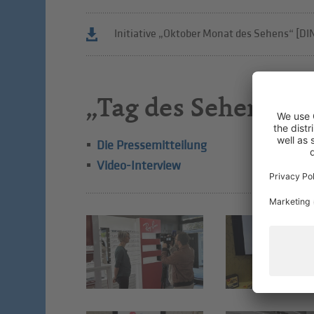
Initiative „Oktober Monat des Sehens“ [D
„Tag des Sehens 202
Die Pressemitteilung
Video-Interview