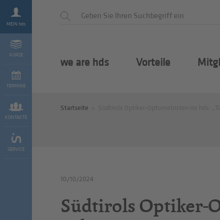
MEIN hds
KURSE
we are hds
Vorteile
Mitg
TERMINE
Startseite
Südtirols Optiker-Optometristen im hds: „
KONTAKTE
SERVICE
10/10/2024
Südtirols Optiker-O