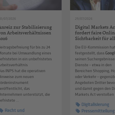
30/07/2026
29/07/2026
Anreiz zur Stabilisierung
Digital Markets Ac
von Arbeitsverhältnissen
fordert faire Onlin
2026
Sichtbarkeit für al
eitragsbefreiung für bis zu 24
Die EU-Kommission ha
Monate bei Umwandlung eines
festgestellt, dass
Googl
efristeten in ein unbefristetes
seinen Suchergebnisse
rbeitsverhältnis
Dienste – etwa in den
as INPS hat die operativen
Bereichen Shopping, Ho
Hinweise zum neuen
oder Verkehr – gegenüb
Förderinstrument
Angeboten Dritter bevo
eröffentlicht, das
und damit gegen den Di
Unternehmen unterstützt, die
Markets Act verstoßen .
efristete ...
Digitalisierung
Recht und
Pressemitteilung