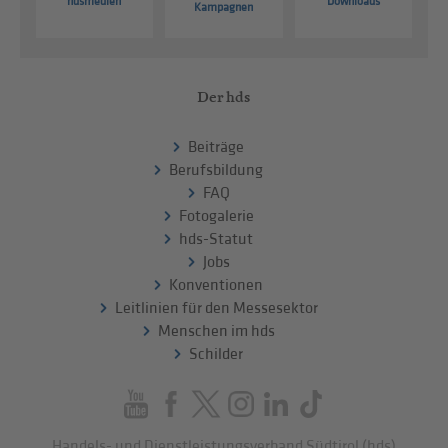
hdsmedien
Downloads
Kampagnen
Der hds
Beiträge
Berufsbildung
FAQ
Fotogalerie
hds-Statut
Jobs
Konventionen
Leitlinien für den Messesektor
Menschen im hds
Schilder
Handels- und Dienstleistungsverband Südtirol (hds)