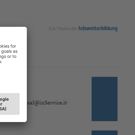
hdsweiterbildung
Ein Thema der
 310 323
l:
verena.kasal@inService.it