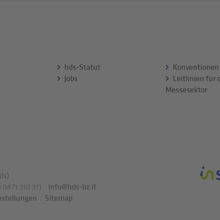
hds-Statut
Konventionen
Jobs
Leitlinien für
Messesektor
ds)
 0471 310 311
.
info@hds-bz.it
nstellungen
.
Sitemap