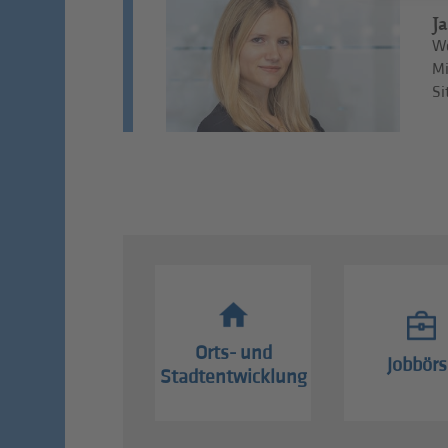
J
We
Mi
Si
Orts- und
Jobbörs
Stadtentwicklung