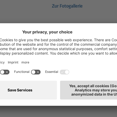
Zur Fotogallerie
er
erena Kasal
T: 0471
iterbildung
E-Mai
tarbeiterin - zzt. nicht im Dienst
tz: Bozen