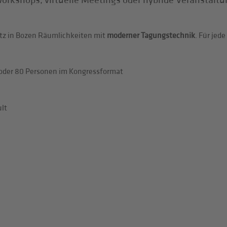
orkshops, virtuelle Meetings oder hybride Veranstalt
itz in Bozen Räumlichkeiten mit
moderner Tagungstechnik
. Für jed
 oder 80 Personen im Kongressformat
ult