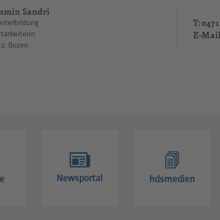
asmin Sandri
T: 0471
iterbildung
E-Mai
tarbeiterin
tz: Bozen
Newsportal
e
hdsmedien