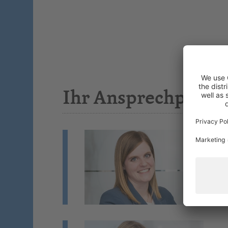
Ihr Ansprechpartn
V
We
Mi
Si