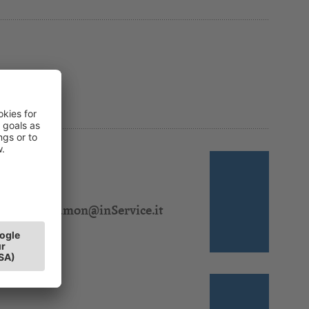
 310 320
l:
lydia.salamon@inService.it