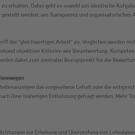
en zu erhalten. Dabei geht es sowohl um identische Aufgab
r gestellt werden, um Transparenz und organisatorischen A
f der ʺgleichwertigen Arbeitʺ zu. Verglichen werden nich
anhand objektiver Kriterien wie Verantwortung, Kompeten
werden dabei zum zentralen Bezugspunkt für die Bewertun
rierewegen
tellenanzeigen das vorgesehene Gehalt oder die entspr
ach ihrer bisherigen Entlohnung gefragt werden. Mehr Tr
flichtungen zur Erhebung und Überprüfung von Lohndaten