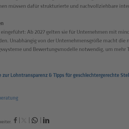
n müssen dafür strukturierte und nachvollziehbare inte
en
e eingeführt: Ab 2027 gelten sie für Unternehmen mit mind
den. Unabhängig von der Unternehmensgröße macht die ne
gssysteme und Bewertungsmodelle notwendig, um mehr T
e zur Lohntransparenz & Tipps für geschlechtergerechte Ste
beratung
eiter.