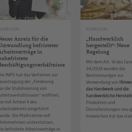
06/08/2026
03/08/2026
Neuer Anreiz für die
„Handwerklich
Umwandlung befristeter
hergestellt“: Neue
Arbeitsverträge in
Regelung
unbefristete
Mit dem Art. 16 des Ges
Beschäftigungsverhältnisse
34/2026 wurden die
ie INPS hat das Verfahren zur
Bestimmungen zur
Beantragung der „Förderung
Verwendung von
Hinwe
ür die Stabilisierung von
das Handwerk und die
rbeitsverhältnissen“ eröffnet,
handwerkliche Herstel
ie mit Artikel 4 des
Produkten und
Arbeitsdekrets eingeführt
Dienstleistungen neu g
wurde. Die Maßnahme soll
Inzwischen hat das ital
Unternehmen unterstützen,
...
ie befristete Arbeitsverträge in