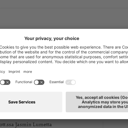
er
ydia Salamon
T: 0471
hnbuchhaltung und Arbeitsrecht
E-Mai
beitsrechtberaterin und Bereichsleiterin
tz: Bozen
ott.ssa Jasmin Lumetta