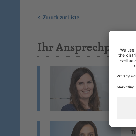
Zurück zur Liste
Ihr Ansprechpartn
L
Lo
Ar
Si
D