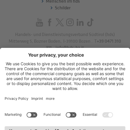
Menschen im hds
Schilder
Handels- und Dienstleistungsverband Südtirol (hds)
Mitterweg 5, Bozner Boden
,
I-39100
Bozen
.
T
+39 0471 310
311
.
info@hds-bz.it
Impressum
Datenschutzerklärung
Cookie-Einstellungen
Sitemap