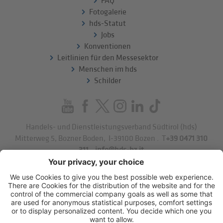
FAQ
Fotogalerie
hds-Statut
Jobs
Konventionen
Leitlinien für den Messesektor
Menschen im hds
Schilder
Handels- und Dienstleistungsverband Südtirol (hds)
Mitterweg 5, Bozner Boden
,
I-39100
Bozen
.
T
+39 0471 310
311
.
info@hds-bz.it
Impressum
Datenschutzerklärung
Cookie-Einstellungen
Sitemap