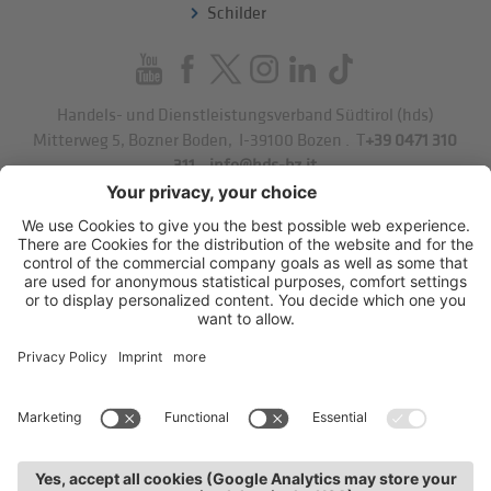
Schilder
Handels- und Dienstleistungsverband Südtirol (hds)
Mitterweg 5, Bozner Boden
,
I-39100
Bozen
.
T
+39 0471 310
311
.
info@hds-bz.it
Impressum
Datenschutzerklärung
Cookie-Einstellungen
Sitemap