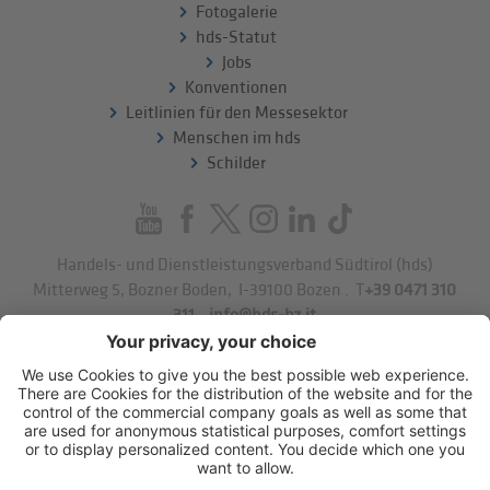
Fotogalerie
hds-Statut
Jobs
Konventionen
Leitlinien für den Messesektor
Menschen im hds
Schilder
Handels- und Dienstleistungsverband Südtirol (hds)
Mitterweg 5, Bozner Boden
,
I-39100
Bozen
.
T
+39 0471 310
311
.
info@hds-bz.it
Impressum
Datenschutzerklärung
Cookie-Einstellungen
Sitemap