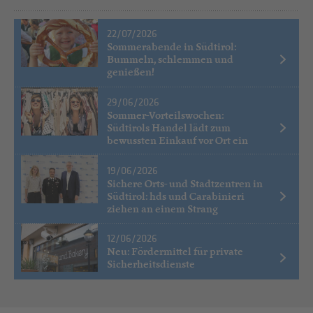
22/07/2026
Sommerabende in Südtirol:
Bummeln, schlemmen und
genießen!
29/06/2026
Sommer-Vorteilswochen:
Südtirols Handel lädt zum
bewussten Einkauf vor Ort ein
19/06/2026
Sichere Orts- und Stadtzentren in
Südtirol: hds und Carabinieri
ziehen an einem Strang
12/06/2026
Neu: Fördermittel für private
Sicherheitsdienste