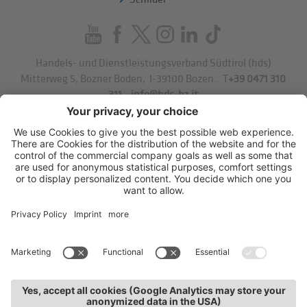
Handels- und Dienstleistungsverband Südtirol (hds)
Mitterweg 5, Bozner Boden
,
I-39100
Bozen
.
T
+39 0471 310
311
.
info@hds-bz.it
Impressum
Datenschutzerklärung
Cookie-Einstellungen
Sitemap