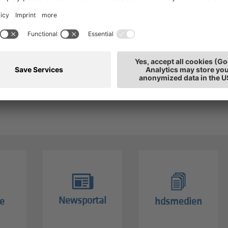
runo Rigoni
T: 0471
rsorgeberatung
E-Mai
tarbeiter
tz: Bozen
Newsportal
e
hdsmedien