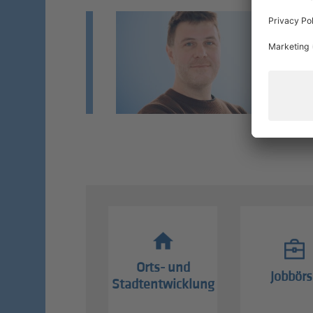
B
Vo
Mi
Si
Orts- und
Jobbörs
Stadtentwicklung