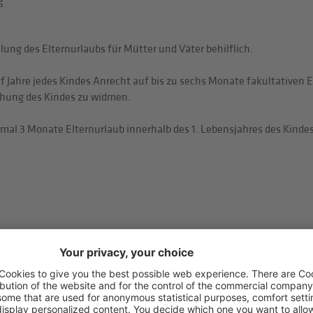
g
lung des Elternurlaubs für Mütter und Väter behilflich.
lf Jahre jedes Kindes Anrecht auf bis zu sechs Monate fakultativen 
iehung des Kindes zu widmen.
l 3 Monate Elternurlaub innerhalb des 1. Lebensjahres des Kindes
er