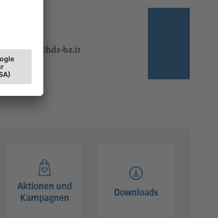
 310 340
l:
BRigoni@hds-bz.it
Aktionen und
Downloads
Kampagnen