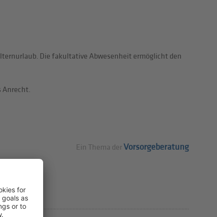
Elternurlaub. Die fakultative Abwesenheit ermöglicht den
 Anrecht.
Vorsorgeberatung
Ein Thema der