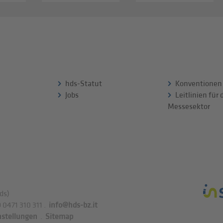
hds-Statut
Konventionen
Jobs
Leitlinien für
Messesektor
ds)
 0471 310 311
.
info@hds-bz.it
nstellungen
.
Sitemap