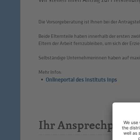
Wir stellen Ihren Antrag zur Freistellun
Die Vorsorgeberatung ist Ihnen bei der Antragstel
Beide Elternteile haben innerhalb der ersten zwö
Eltern der Arbeit fernzubleiben, um sich der Erz
Selbständige Unternehmerinnen haben auf maxima
Mehr Infos:
Onlineportal des Instituts Inps
Ihr Ansprechpartn