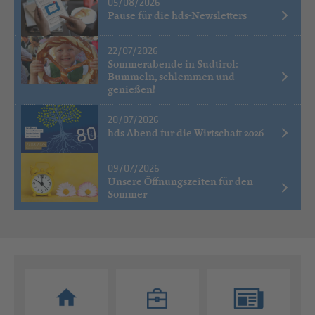
05/08/2026
Pause für die hds-Newsletters
22/07/2026
Sommerabende in Südtirol:
Bummeln, schlemmen und
genießen!
20/07/2026
hds Abend für die Wirtschaft 2026
09/07/2026
Unsere Öffnungszeiten für den
Sommer