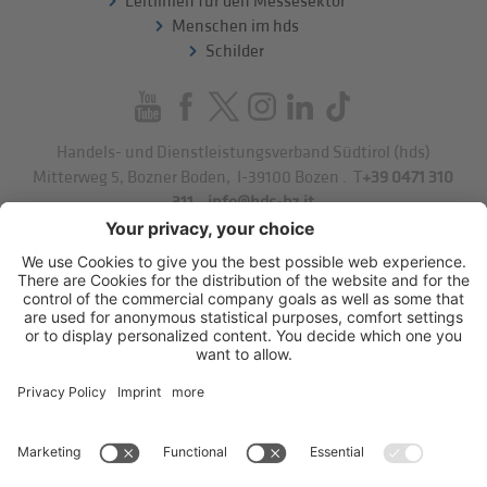
Leitlinien für den Messesektor
Menschen im hds
Schilder
Handels- und Dienstleistungsverband Südtirol (hds)
Mitterweg 5, Bozner Boden
,
I-39100
Bozen
.
T
+39 0471 310
311
.
info@hds-bz.it
Impressum
Datenschutzerklärung
Cookie-Einstellungen
Sitemap