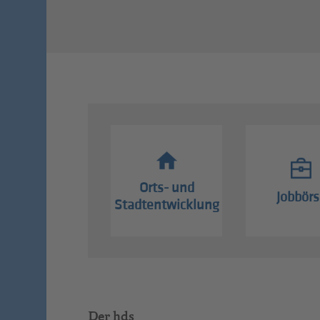
Orts- und
Jobbörs
Stadtentwicklung
Der hds