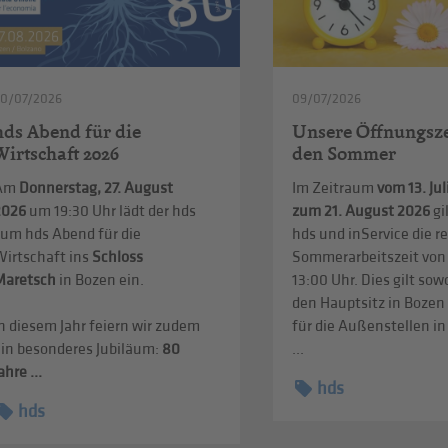
20/07/2026
09/07/2026
hds Abend für die
Unsere Öffnungsze
Wirtschaft 2026
den Sommer
Am
Donnerstag, 27. August
Im Zeitraum
vom 13. Jul
2026
um 19:30 Uhr lädt der hds
zum 21. August 2026
gi
zum hds Abend für die
hds und inService die r
Wirtschaft ins
Schloss
Sommerarbeitszeit von 
Maretsch
in Bozen ein.
13:00 Uhr. Dies gilt sow
den Hauptsitz in Bozen
n diesem Jahr feiern wir zudem
für die Außenstellen i
ein besonderes Jubiläum:
80
...
ahre ...
hds
hds