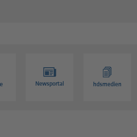
Newsportal
e
hdsmedien