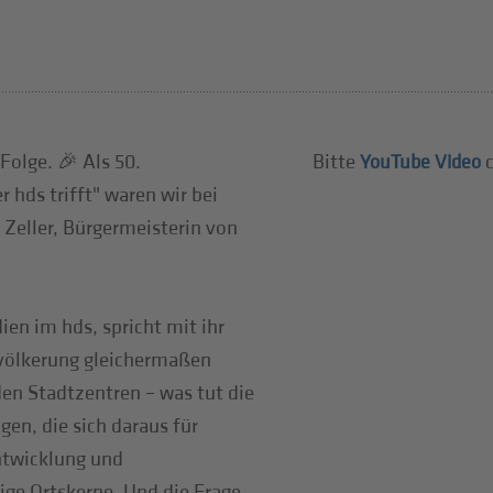
Folge. 🎉 Als 50.
Bitte
c
YouTube Video
 hds trifft" waren wir bei
 Zeller, Bürgermeisterin von
ien im hds, spricht mit ihr
völkerung gleichermaßen
den Stadtzentren – was tut die
gen, die sich daraus für
ntwicklung und
ige Ortskerne. Und die Frage,