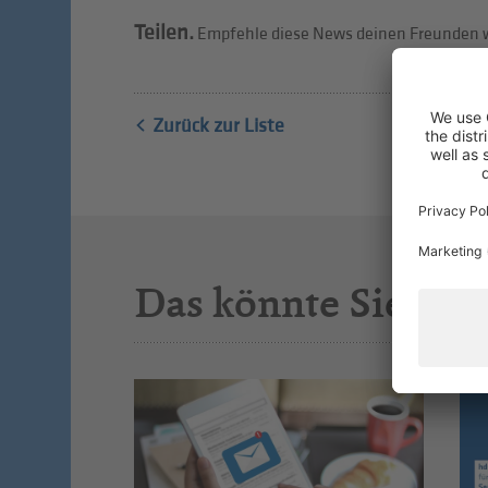
Teilen.
Empfehle diese News deinen Freunden w
Zurück zur Liste
Das könnte Sie auc