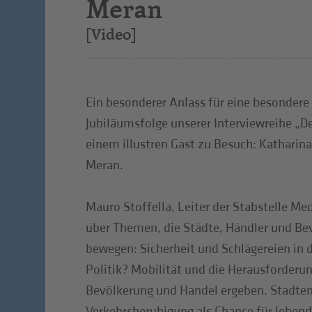
Meran
[Video]
Ein besonderer Anlass für eine besondere 
Jubiläumsfolge unserer Interviewreihe „Der
einem illustren Gast zu Besuch: Katharina
Meran.
Mauro Stoffella, Leiter der Stabstelle Med
über Themen, die Städte, Händler und Be
bewegen: Sicherheit und Schlägereien in 
Politik? Mobilität und die Herausforderun
Bevölkerung und Handel ergeben. Stadte
Verkehrsberuhigung als Chance für lebend