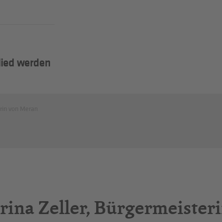
lied werden
erin von Meran
arina Zeller, Bürgermeister