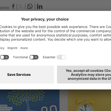
eiter.
h interessieren