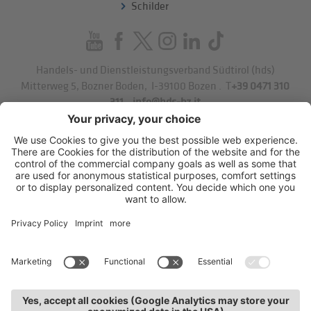
Schilder
Handels- und Dienstleistungsverband Südtirol (hds)
Mitterweg 5, Bozner Boden
,
I-39100
Bozen
.
T
+39 0471 310
311
.
info@hds-bz.it
Impressum
Datenschutzerklärung
Cookie-Einstellungen
Sitemap