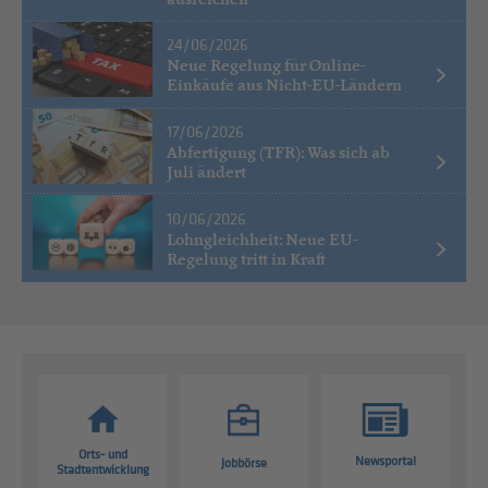
24/06/2026
Neue Regelung für Online-
Einkäufe aus Nicht-EU-Ländern
17/06/2026
Abfertigung (TFR): Was sich ab
Juli ändert
10/06/2026
Lohngleichheit: Neue EU-
Regelung tritt in Kraft
Orts- und
Newsportal
Jobbörse
Stadtentwicklung