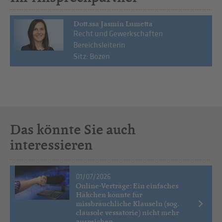
Dott.ssa Jasmin Lumetta
Recht und Gewerkschaften
Bereichsleiterin
Sitz: Bozen
Das könnte Sie auch
interessieren
01/07/2026
Online-Verträge: Ein einfaches
Häkchen könnte für
missbräuchliche Klauseln (sog.
clausole vessatorie) nicht mehr
ausreichen