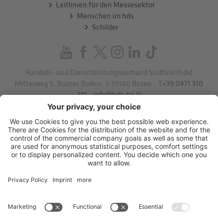
Leitlinien für den Messesektor
Menschen im hds
Schilder
Handels- und Dienstleistungsverband Südtirol (hds)
Mitterweg 5, Bozner Boden
,
I-39100
Bozen
.
T
+39 0471 310
311
.
info@hds-bz.it
Impressum
Datenschutzerklärung
Cookie-Einstellungen
Sitemap