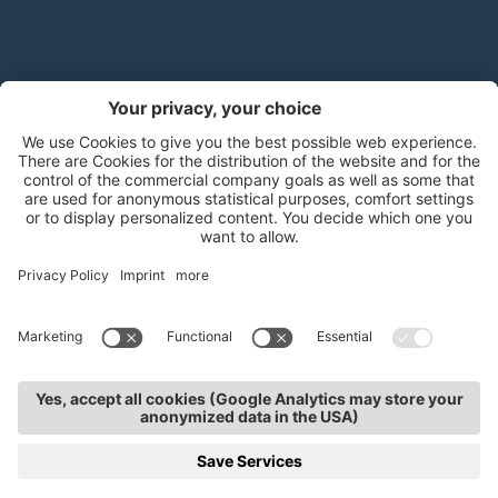
Handels- und Dienstleistungsverband Südtirol (hds)
Mitterweg 5, Bozner Boden
,
I-39100
Bozen
.
T
+39 0471 310
311
.
info@hds-bz.it
Impressum
Datenschutzerklärung
Cookie-Einstellungen
Sitemap
KURSE
TERMINE
KONTAKTE
SERVICE