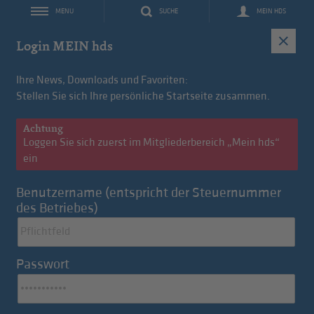
SUCHE
MEIN HDS
MENU
IT
Login MEIN hds
Ihre News, Downloads und Favoriten:
Stellen Sie sich Ihre persönliche Startseite zusammen.
Achtung
Loggen Sie sich zuerst im Mitgliederbereich „Mein hds“
ein
Benutzername (entspricht der Steuernummer
des Betriebes)
Konvention des Monats: FleetMobility
Passwort
Langzeitmiete für hds-Mitglieder
Zu den Tagesnews