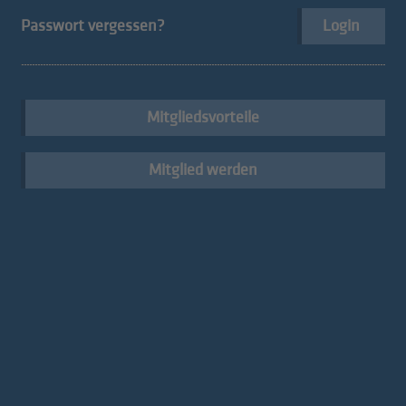
Passwort vergessen?
Login
Der hds für seine Mitglieder
Mitgliedsvorteile
Mitglied werden
Go digital!
Konventionen
Kompetenzzentrum NOI
Menschen im hds
Techpark