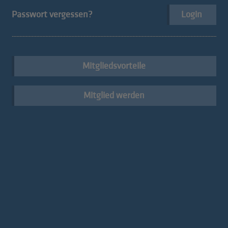
Passwort vergessen?
Login
Der hds für seine Mitglieder
Mitgliedsvorteile
Mitglied werden
Go digital!
Konventionen
Kompetenzzentrum NOI
Menschen im hds
Techpark