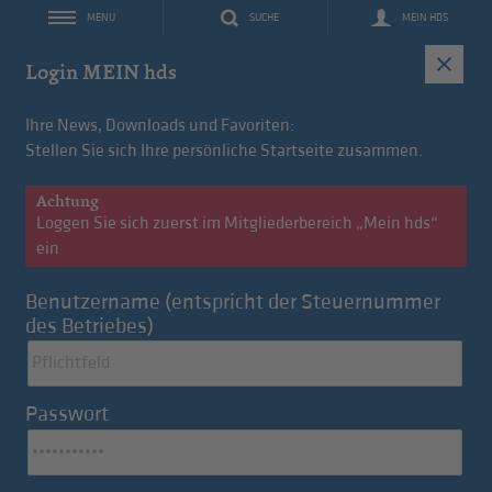
SUCHE
MEIN HDS
MENU
IT
Login MEIN hds
Ihre News, Downloads und Favoriten:
Stellen Sie sich Ihre persönliche Startseite zusammen.
Achtung
Loggen Sie sich zuerst im Mitgliederbereich „Mein hds“
ein
Benutzername (entspricht der Steuernummer
des Betriebes)
Konvention des Monats: FleetMobility
Passwort
Langzeitmiete für hds-Mitglieder
Zu den Tagesnews