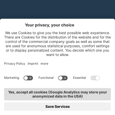
Handels- und Dienstleistungsverband Südtirol (hds)
Mitterweg 5, Bozner Boden
,
I-39100
Bozen
.
T
+39 0471 310
311
.
info@hds-bz.it
Impressum
Datenschutzerklärung
Cookie-Einstellungen
Sitemap
KURSE
TERMINE
KONTAKTE
SERVICE