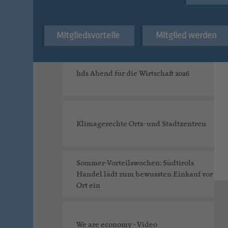
Digital Markets Act: hds fordert faire
Online-Sichtbarkeit für alle
Mitgliedsvorteile
Mitglied werden
hds Abend für die Wirtschaft 2026
Klimagerechte Orts- und Stadtzentren
Sommer-Vorteilswochen: Südtirols
Handel lädt zum bewussten Einkauf vor
Ort ein
We are economy - Video