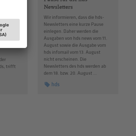
Newsletters
Wir informieren, dass die hds-
Newsletters eine kurze Pause
bendiges
einlegen. Daher werden die
 braucht
Ausgaben von hds news vom 11.
entren
August sowie die Ausgabe vom
eiben?
hds infomail vom 13. August
nicht erscheinen. Die
der
Newsletters des hds werden ab
s, trifft
dem 18. bzw. 20. August ...
hds