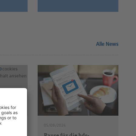
Alle News
o
cookies
nhalt ansehen
05/08/2026
Pause für die hds-