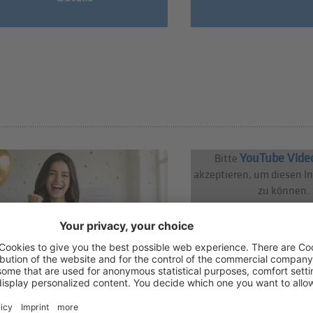
YouTube Vide
Bitte
akzeptieren, um diesen I
zu können.
06/08/2026
06/08/2026
Neuer Anreiz für die
hds trifft Angelo