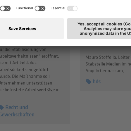
Umwandlung befristeter
Gennaccaro
Arbeitsverträge in
Welche Rolle spielt der
unbefristete
Einzelhandel für ein le
Beschäftigungsverhältnisse
Stadtviertel – und was
ie INPS hat das Verfahren zur
es, damit unsere Ortsz
Beantragung der „Förderung
sicher und attraktiv bl
ür die Stabilisierung von
rbeitsverhältnissen“ eröffnet,
Mauro Stoffella, Leiter 
ie mit Artikel 4 des
Stabstelle Medien im hd
Arbeitsdekrets eingeführt
Angelo Gennaccaro, ...
wurde. Die Maßnahme soll
hds
Unternehmen unterstützen,
ie befristete Arbeitsverträge in
..
Recht und
Gewerkschaften