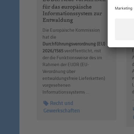
für das europäische
Informationssystem zur
Entwaldung
Die Europäische Kommission
D
hat die
Durchführungsverordnung (EU)
f
2026/1565
veröffentlicht, mit
A
der die Funktionsweise des im
d
Rahmen der EUDR (EU-
Verordnung über
entwaldungsfreie Lieferketten)
vorgesehenen
d
Informationssystems ...
.
Recht und
Gewerkschaften