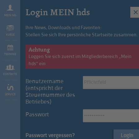
Login MEIN hds
MEIN hds
Ihre News, Downloads und Favoriten:
Stellen Sie sich Ihre persönliche Startseite zusammen.
KURSE
we are hds
Vorteile
Mitg
Achtung
TERMINE
Loggen Sie sich zuerst im Mitgliederbereich „Mein
hds“ ein
KONTAKTE
Benutzername
(entspricht der
Konvention des Monats: FleetMobility
Steuernummer des
SERVICE
Betriebes)
Passwort
Sommerabende in Südtirol: Bummeln,
schlemmen und genießen!
Passwort vergessen?
Login