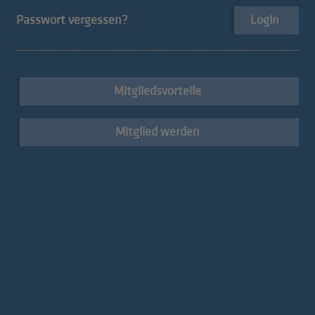
Passwort vergessen?
Login
Der hds für seine Mitglieder
Mitgliedsvorteile
Mitglied werden
Go digital!
Konventionen
Kompetenzzentrum NOI
Menschen im hds
Techpark