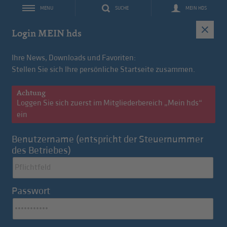
SUCHE
MEIN HDS
MENU
IT
Login MEIN hds
Ihre News, Downloads und Favoriten:
Stellen Sie sich Ihre persönliche Startseite zusammen.
Achtung
Loggen Sie sich zuerst im Mitgliederbereich „Mein hds“
ein
Benutzername (entspricht der Steuernummer
des Betriebes)
Konvention des Monats: FleetMobility
Passwort
Langzeitmiete für hds-Mitglieder
Zu den Tagesnews