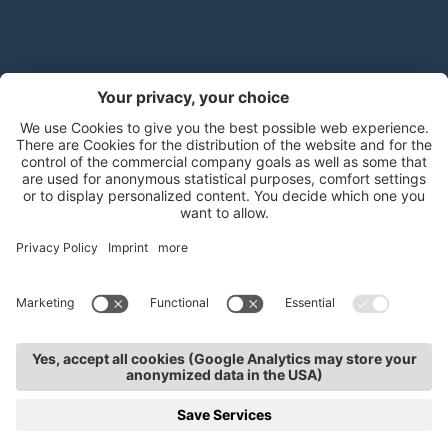
Handels- und Dienstleistungsverband Südtirol (hds)
Mitterweg 5, Bozner Boden
,
I-39100
Bozen
.
T
+39 0471 310
311
.
info@hds-bz.it
Impressum
Datenschutzerklärung
Cookie-Einstellungen
Sitemap
KURSE
TERMINE
KONTAKTE
SERVICE