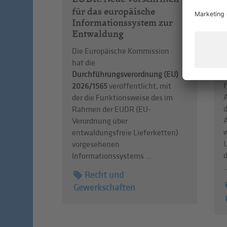
für das europäische
Informationssystem zur
Entwaldung
Die Europäische Kommission
D
hat die
Durchführungsverordnung (EU)
f
2026/1565
veröffentlicht, mit
A
der die Funktionsweise des im
d
Rahmen der EUDR (EU-
Verordnung über
entwaldungsfreie Lieferketten)
vorgesehenen
d
Informationssystems ...
.
Recht und
Gewerkschaften