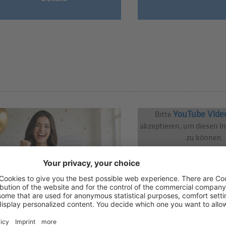
YouTube Vide
Bitte
akzeptieren, um diesen I
zu können.
06/08/2026
06/08/2026
Neuer Anreiz für die
hds trifft Angelo