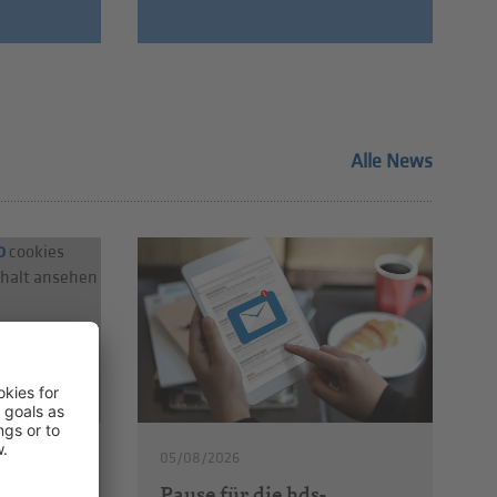
Alle News
o
cookies
nhalt ansehen
05/08/2026
Pause für die hds-