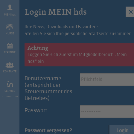
Login MEIN hds
MEIN hds
Ihre News, Downloads und Favoriten:
Stellen Sie sich Ihre persönliche Startseite zusammen.
KURSE
we are hds
Vorteile
Mitg
Achtung
TERMINE
Loggen Sie sich zuerst im Mitgliederbereich „Mein
hds“ ein
KONTAKTE
Benutzername
(entspricht der
Konvention des Monats: FleetMobility
Steuernummer des
SERVICE
Betriebes)
Passwort
Sommerabende in Südtirol: Bummeln,
schlemmen und genießen!
Passwort vergessen?
Login