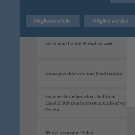
Digital Markets Act: hds fordert faire
Online-Sichtbarkeit für alle
Mitgliedsvorteile
Mitglied werden
hds Abend für die Wirtschaft 2026
Klimagerechte Orts- und Stadtzentren
Sommer-Vorteilswochen: Südtirols
Handel lädt zum bewussten Einkauf vor
Ort ein
We are economy - Video