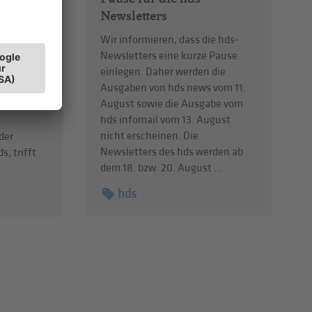
Newsletters
Wir informieren, dass die hds-
Newsletters eine kurze Pause
bendiges
einlegen. Daher werden die
 braucht
Ausgaben von hds news vom 11.
entren
August sowie die Ausgabe vom
eiben?
hds infomail vom 13. August
nicht erscheinen. Die
der
Newsletters des hds werden ab
s, trifft
dem 18. bzw. 20. August ...
hds