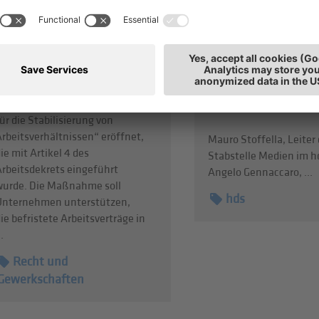
Umwandlung befristeter
Gennaccaro
Arbeitsverträge in
Welche Rolle spielt der
unbefristete
Einzelhandel für ein le
Beschäftigungsverhältnisse
Stadtviertel – und was
ie INPS hat das Verfahren zur
es, damit unsere Ortsz
Beantragung der „Förderung
sicher und attraktiv bl
ür die Stabilisierung von
rbeitsverhältnissen“ eröffnet,
Mauro Stoffella, Leiter 
ie mit Artikel 4 des
Stabstelle Medien im hd
Arbeitsdekrets eingeführt
Angelo Gennaccaro, ...
wurde. Die Maßnahme soll
hds
Unternehmen unterstützen,
ie befristete Arbeitsverträge in
..
Recht und
Gewerkschaften