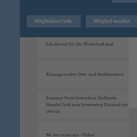
Digital Markets Act: hds fordert faire
Online-Sichtbarkeit für alle
Mitgliedsvorteile
Mitglied werden
hds Abend für die Wirtschaft 2026
Klimagerechte Orts- und Stadtzentren
Sommer-Vorteilswochen: Südtirols
Handel lädt zum bewussten Einkauf vor
Ort ein
We are economy - Video