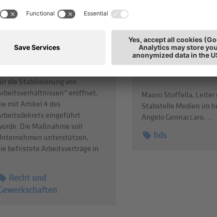
Umwandlung befristeter
Gennaccaro
Arbeitsverträge in
Welche Rolle spielt der
unbefristete
Einzelhandel für ein le
Beschäftigungsverhältnisse
Stadtviertel – und was
ie INPS hat das Verfahren zur
es, damit unsere Ortsz
Beantragung der „Förderung
sicher und attraktiv bl
ür die Stabilisierung von
rbeitsverhältnissen“ eröffnet,
Mauro Stoffella, Leiter 
ie mit Artikel 4 des
Stabstelle Medien im hd
Arbeitsdekrets eingeführt
Angelo Gennaccaro, ...
wurde. Die Maßnahme soll
hds
Unternehmen unterstützen,
ie befristete Arbeitsverträge in
..
Recht und
Gewerkschaften