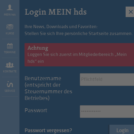
Login MEIN hds
MEIN hds
Ihre News, Downloads und Favoriten:
Stellen Sie sich Ihre persönliche Startseite zusammen.
KURSE
we are hds
Vorteile
Mitg
Achtung
TERMINE
Loggen Sie sich zuerst im Mitgliederbereich „Mein
hds“ ein
KONTAKTE
Benutzername
(entspricht der
Konvention des Monats: FleetMobility
Steuernummer des
SERVICE
Betriebes)
Passwort
Sommerabende in Südtirol: Bummeln,
schlemmen und genießen!
Passwort vergessen?
Login