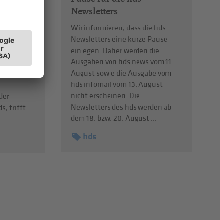
Newsletters
Wir informieren, dass die hds-
Newsletters eine kurze Pause
bendiges
einlegen. Daher werden die
 braucht
Ausgaben von hds news vom 11.
entren
August sowie die Ausgabe vom
eiben?
hds infomail vom 13. August
nicht erscheinen. Die
der
Newsletters des hds werden ab
s, trifft
dem 18. bzw. 20. August ...
hds