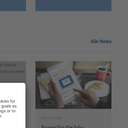
Alle News
o
cookies
nhalt ansehen
05/08/2026
Pause für die hds-