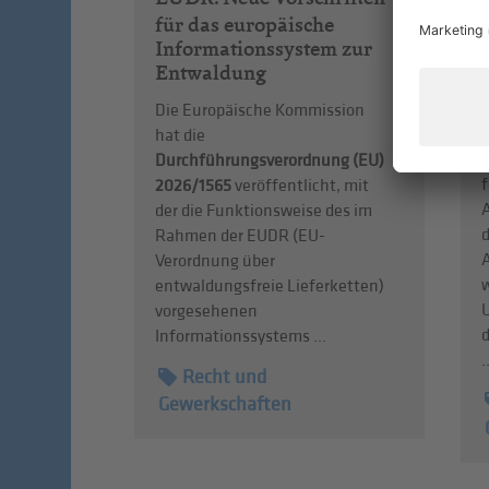
für das europäische
Informationssystem zur
Entwaldung
Die Europäische Kommission
D
hat die
Durchführungsverordnung (EU)
f
2026/1565
veröffentlicht, mit
A
der die Funktionsweise des im
d
Rahmen der EUDR (EU-
Verordnung über
entwaldungsfreie Lieferketten)
vorgesehenen
d
Informationssystems ...
.
Recht und
Gewerkschaften