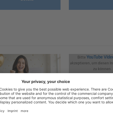
YouTube Vide
Bitte
akzeptieren, um diesen I
zu können.
06/08/2026
06/08/2026
Neuer Anreiz für die
hds trifft Angelo