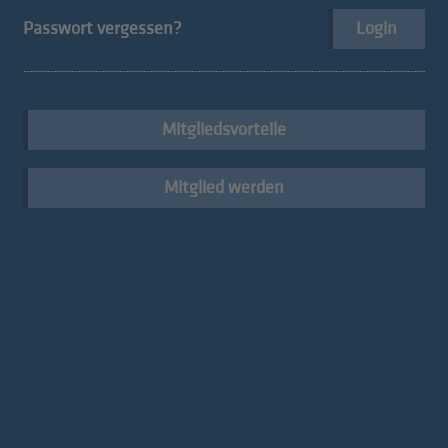
Passwort vergessen?
Login
Der hds für seine Mitglieder
Mitgliedsvorteile
Mitglied werden
Go digital!
Konventionen
Kompetenzzentrum NOI
Menschen im hds
Techpark