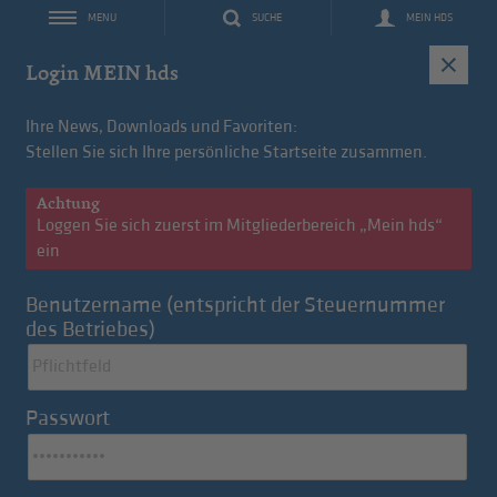
SUCHE
MEIN HDS
MENU
IT
Login MEIN hds
Ihre News, Downloads und Favoriten:
Stellen Sie sich Ihre persönliche Startseite zusammen.
Achtung
Loggen Sie sich zuerst im Mitgliederbereich „Mein hds“
ein
Benutzername (entspricht der Steuernummer
des Betriebes)
Konvention des Monats: FleetMobility
Passwort
Langzeitmiete für hds-Mitglieder
Zu den Tagesnews