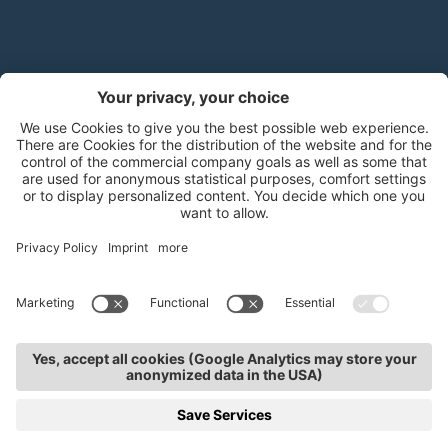
Handels- und Dienstleistungsverband Südtirol (hds)
Mitterweg 5, Bozner Boden
,
I-39100
Bozen
.
T
+39 0471 310
311
.
info@hds-bz.it
Impressum
Datenschutzerklärung
Cookie-Einstellungen
Sitemap
KURSE
TERMINE
KONTAKTE
SERVICE