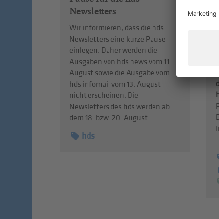
Newsletters
Wir informieren, dass die hds-
M
Newsletters eine kurze Pause
einlegen. Daher werden die
Ausgaben von hds news vom 11.
August sowie die Ausgabe vom
hds infomail vom 13. August
nicht erscheinen. Die
Newsletters des hds werden ab
dem 18. bzw. 20. August ...
I
hds
.