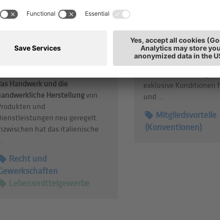
hergestellt“: Neue
FleetMobility
Regelung
Dank der Konvention m
it dem Art. 16 des Gesetzes Nr.
FleetMobility
— Hande
34/2026 wurden die
von Autonuvola SAS, se
Bestimmungen zur
auf Langzeitmiete spezi
Verwendung von
Hinweisen auf
— erhalten hds-Mitglie
das Handwerk und die
exklusive Konditionen 
handwerkliche Herstellung
von
und ...
Produkten und
Mitgliedsvorteile
Dienstleistungen neu geregelt.
(Konventionen)
nzwischen hat das italienische
..
Recht und
Gewerkschaften
Lebensmittelgewerbe