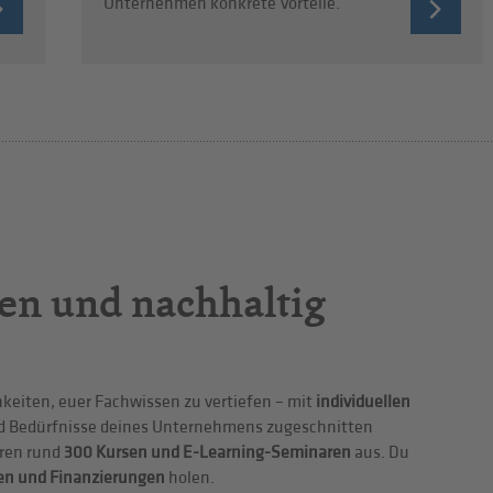
Unternehmen konkrete Vorteile.
en und nachhaltig
hkeiten, euer Fachwissen zu vertiefen – mit
individuellen
nd Bedürfnisse deines Unternehmens zugeschnitten
eren rund
300 Kursen und E-Learning-Seminaren
aus. Du
en und Finanzierungen
holen.