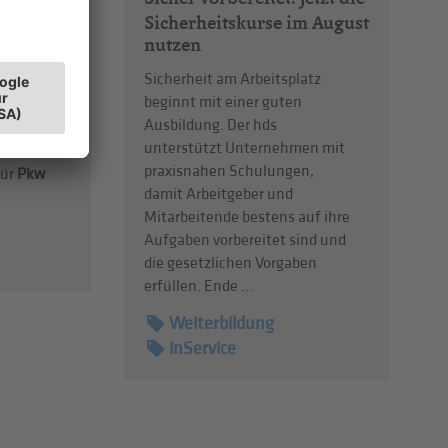
Sicherheitskurse im August
nutzen
it
Sicherheit am Arbeitsplatz
lsmarke
beginnt mit einer guten
it 1987
Ausbildung. Der hds
alisiert
unterstützt Unternehmen mit
der
praxisnahen Schulungen,
für
Pkw
damit Arbeitgeber und
Mitarbeitende bestens auf ihre
Aufgaben vorbereitet sind und
die gesetzlichen Vorgaben
erfüllen. Ende ...
Weiterbildung
inService