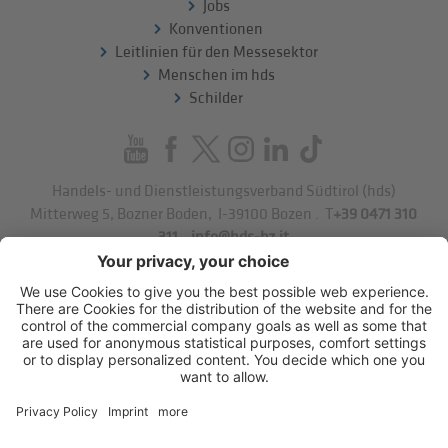
Jobs
Konventionen
Leitlinien für den Messesektor
Menschen im hds
Schilder
Handels- und Dienstleistungsverband Südtirol (hds)
Mitterweg 5, Bozner Boden
,
I-39100
Bozen
.
T
+39 0471 310
311
.
info@hds-bz.it
Impressum
Datenschutzerklärung
Cookie-Einstellungen
Sitemap