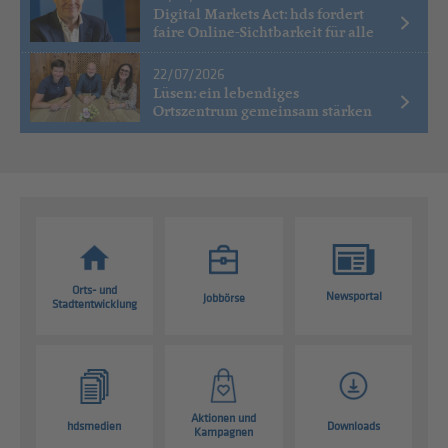
Digital Markets Act: hds fordert
faire Online-Sichtbarkeit für alle
22/07/2026
Lüsen: ein lebendiges
Ortszentrum gemeinsam stärken
Orts- und
Newsportal
Jobbörse
Stadtentwicklung
Aktionen und
hdsmedien
Downloads
Kampagnen