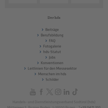
Der hds
Beiträge
Berufsbildung
FAQ
Fotogalerie
hds-Statut
Jobs
Konventionen
Leitlinien für den Messesektor
Menschen im hds
Schilder
Handels- und Dienstleistungsverband Südtirol (hds)
Mitterweg 5, Bozner Boden
,
I-39100
Bozen
.
T
+39 0471 310