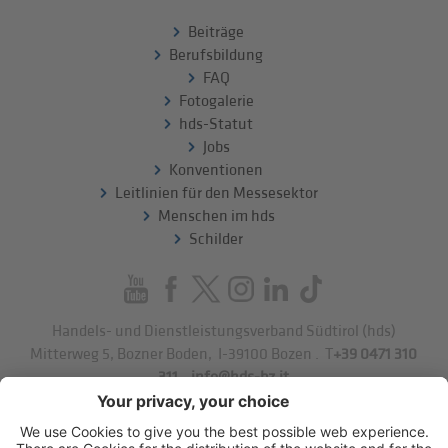
Beiträge
Berufsbildung
FAQ
Fotogalerie
hds-Statut
Jobs
Konventionen
Leitlinien für den Messesektor
Menschen im hds
Schilder
Handels- und Dienstleistungsverband Südtirol (hds)
Mitterweg 5, Bozner Boden
,
I-39100
Bozen
.
T
+39 0471 310
311
.
info@hds-bz.it
Impressum
Datenschutzerklärung