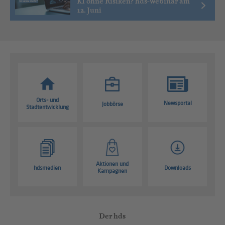
KI ohne Risiken? hds-Webinar am
12. Juni
Orts- und
Newsportal
Jobbörse
Stadtentwicklung
Aktionen und
hdsmedien
Downloads
Kampagnen
Der hds