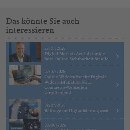
Das könnte Sie auch
interessieren
29/07/2026
Digital Markets Act: hds fordert
faire Online-Sichtbarkeit für alle
07/07/2026
Online-Widerrufsrecht: Digitale
Widerrufsfunktion für E-
Commerce-Webseiten
verpflichtend
02/07/2026
Beiträge für Digitalisierung 2026
03/06/2026