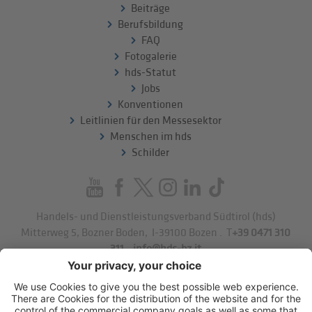
Beiträge
Berufsbildung
FAQ
Fotogalerie
hds-Statut
Jobs
Konventionen
Leitlinien für den Messesektor
Menschen im hds
Schilder
Handels- und Dienstleistungsverband Südtirol (hds)
Mitterweg 5, Bozner Boden
,
I-39100
Bozen
.
T
+39 0471 310
311
.
info@hds-bz.it
Impressum
Datenschutzerklärung
Cookie-Einstellungen