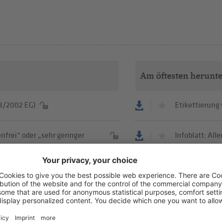
Am öftesten herunt
78/2002 EG)
Etikettierung
frei“ oder „sehr geringer
Infoblatt: All
Die Eiswelt im
ckungsgrößen für