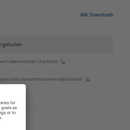
Alle Downloads
ergeladen
 von Lebensmitteln: Checkliste
ergien und Lebensmittelunverträglichkeiten
 hds