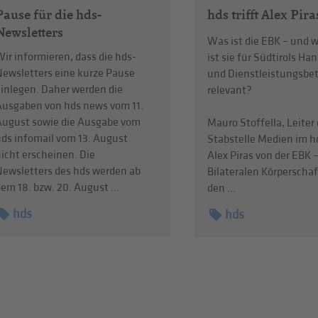
Pause für die hds-
hds trifft Alex Pir
Newsletters
Was ist die EBK – und
ir informieren, dass die hds-
ist sie für Südtirols Ha
Newsletters eine kurze Pause
und Dienstleistungsbet
einlegen. Daher werden die
relevant?
Ausgaben von hds news vom 11.
August sowie die Ausgabe vom
Mauro Stoffella, Leiter 
hds infomail vom 13. August
Stabstelle Medien im hd
icht erscheinen. Die
Alex Piras von der EBK –
Newsletters des hds werden ab
Bilateralen Körperschaf
em 18. bzw. 20. August ...
den ...
hds
hds