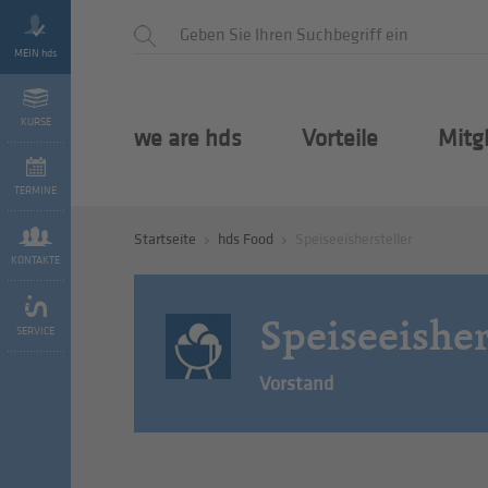
MEIN hds
KURSE
we are hds
Vorteile
Mitg
TERMINE
Startseite
hds Food
Speiseeishersteller
KONTAKTE
Speiseeisher
SERVICE
Vorstand