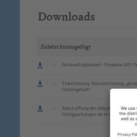
Downloads
Zuletzt hinzugefügt
Rückverfolgbarkeit - Prozedur (VO 1
Etikettierung: Kennzeichnung „gluten
Glutengehalt“
Abschaffung der obligatorischen Pa
Fertigpackungen ab 16.02.2010