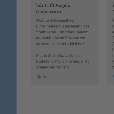
hds trifft Angelo
Gennaccaro
W
Welche Rolle spielt der
Einzelhandel für ein lebendiges
Stadtviertel – und was braucht
es, damit unsere Ortszentren
sicher und attraktiv bleiben?
n
Mauro Stoffella, Leiter der
Stabstelle Medien im hds, trifft
d
Angelo Gennaccaro, ...
hds