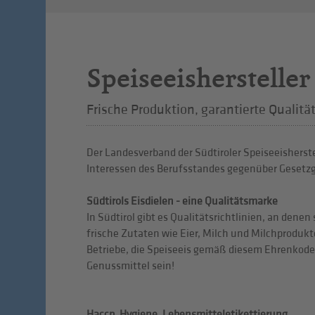
Speiseeishersteller
Frische Produktion, garantierte Qualitä
Der Landesverband der Südtiroler Speiseeisherste
Interessen des Berufsstandes gegenüber Gesetzg
Südtirols Eisdielen - eine Qualitätsmarke
In Südtirol gibt es Qualitätsrichtlinien, an dene
frische Zutaten wie Eier, Milch und Milchprodukte
Betriebe, die Speiseeis gemäß diesem Ehrenkodex 
Genussmittel sein!
Haccp, Hygiene, Lebensmitteletikettierung