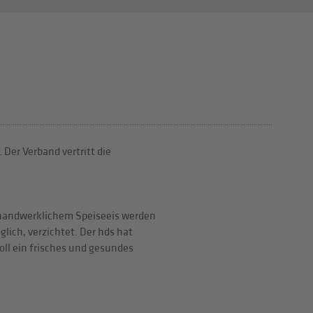
Der Verband vertritt die
on handwerklichem Speiseeis werden
lich, verzichtet. Der hds hat
oll ein frisches und gesundes