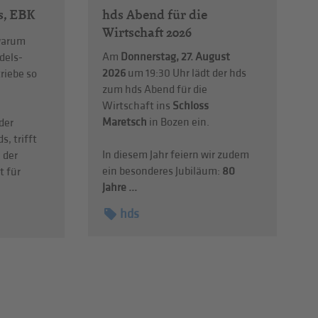
hds Abend für die
as, EBK
Wirtschaft 2026
 warum
Am
Donnerstag, 27. August
ndels-
2026
um 19:30 Uhr lädt der hds
riebe so
zum hds Abend für die
Wirtschaft ins
Schloss
Maretsch
in Bozen ein.
der
s, trifft
In diesem Jahr feiern wir zudem
 der
ein besonderes Jubiläum:
80
t für
Jahre ...
hds