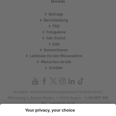
Der hds
Beiträge
Berufsbildung
FAQ
Fotogalerie
hds-Statut
Jobs
Konventionen
Leitlinien für den Messesektor
Menschen im hds
Schilder
Handels- und Dienstleistungsverband Südtirol (hds)
Mitterweg 5, Bozner Boden
,
I-39100
Bozen
.
T
+39 0471 310
311
.
info@hds-bz.it
Impressum