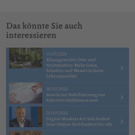
Das könnte Sie auch
interessieren
31/07/2026
Klimagerechte Orts- und
Stadtzentren: Mehr Grün,
Schatten und Wasser sichern
Lebensqualität
30/07/2026
Anreiz zur Stabilisierung von
Arbeitsverhältnissen 2026
29/07/2026
Digital Markets Act: hds fordert
faire Online-Sichtbarkeit für alle