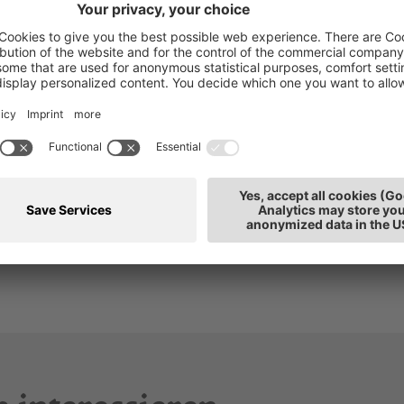
r aus
Der Bezirkspräsident des Wirtschaftsverbandes hds
Bozen Land, Patrick Peruzzo.
eiter.