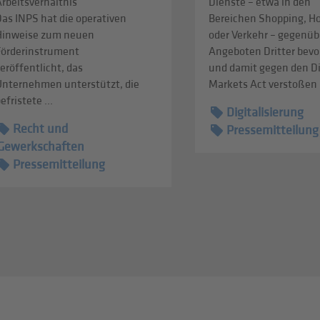
rbeitsverhältnis
Dienste – etwa in den
as INPS hat die operativen
Bereichen Shopping, Ho
Hinweise zum neuen
oder Verkehr – gegenüb
Förderinstrument
Angeboten Dritter bevo
eröffentlicht, das
und damit gegen den Di
Unternehmen unterstützt, die
Markets Act verstoßen .
efristete ...
Digitalisierung
Recht und
Pressemitteilung
Gewerkschaften
Pressemitteilung