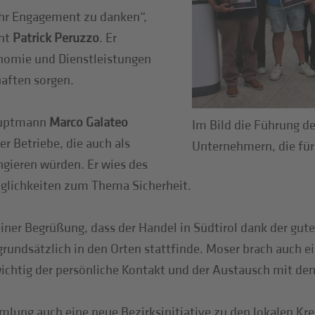
 ihr Engagement zu danken“,
ent
Patrick Peruzzo
. Er
onomie und Dienstleistungen
aften sorgen.
auptmann
Marco Galateo
Im Bild die Führung d
er Betriebe, die auch als
Unternehmern, die für 
ngieren würden. Er wies des
glichkeiten zum Thema Sicherheit.
seiner Begrüßung, dass der Handel in Südtirol dank der 
ndsätzlich in den Orten stattfinde. Moser brach auch ei
ichtig der persönliche Kontakt und der Austausch mit den
ung auch eine neue Bezirksinitiative zu den lokalen Krei