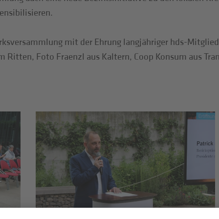
nsibilisieren.
rksversammlung mit der Ehrung langjähriger hds-Mitglied
 Ritten, Foto Fraenzl aus Kaltern, Coop Konsum aus Tram