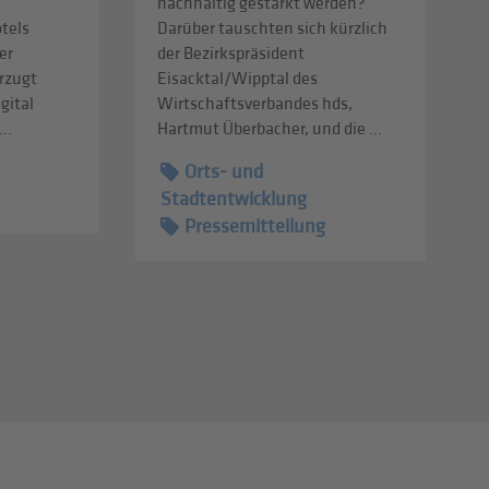
nachhaltig gestärkt werden?
tels
Darüber tauschten sich kürzlich
er
der Bezirkspräsident
rzugt
Eisacktal/Wipptal des
gital
Wirtschaftsverbandes hds,
..
Hartmut Überbacher, und die ...
Orts- und
Stadtentwicklung
Pressemitteilung