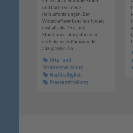
stellen auch Südtirols Städte
A
und Dörfer vor neue
D
Herausforderungen. Der
Wirtschaftsverband hds fordert
deshalb, die Orts- und
v
Stadtentwicklung stärker an
die Folgen des Klimawandels
b
anzupassen. So ...
Orts- und
Stadtentwicklung
Nachhaltigkeit
Pressemitteilung