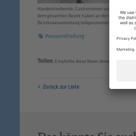
Handelstreibende, Gastronomen und Dienstleiste
dem gesamten Bezirk haben an der diesjährigen
Bezirksversammlung teilgenommen.
Pressemitteilung
Teilen.
Empfehle diese News deinen Freunden w
Zurück zur Liste