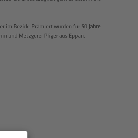
er im Bezirk. Prämiert wurden für
50 Jahre
in und Metzgerei Pliger aus Eppan.