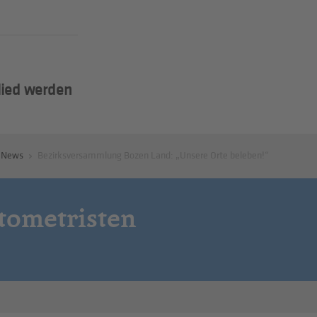
lied werden
News
Bezirksversammlung Bozen Land: „Unsere Orte beleben!“
tometristen