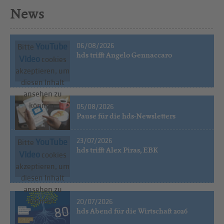
News
06/08/2026
YouTube
Bitte
hds trifft Angelo Gennaccaro
Video
cookies
akzeptieren, um
diesen Inhalt
ansehen zu
können.
05/08/2026
Pause für die hds-Newsletters
23/07/2026
YouTube
Bitte
hds trifft Alex Piras, EBK
Video
cookies
akzeptieren, um
diesen Inhalt
ansehen zu
können.
20/07/2026
hds Abend für die Wirtschaft 2026