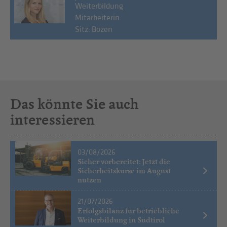
Weiterbildung
Mitarbeiterin
Sitz: Bozen
Das könnte Sie auch
interessieren
03/08/2026
Sicher vorbereitet: Jetzt die
Sicherheitskurse im August
nutzen
21/07/2026
Erfolgsbilanz für betriebliche
Weiterbildung in Südtirol