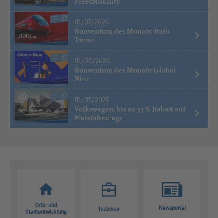
FleetMobility
01/07/2026
Konvention des Monats: Italo
Treno
01/06/2026
Konvention des Monats: Global
Blue
01/05/2026
Volkswagen: bis zu 33 % Rabatt auf
Nutzfahrzeuge
Orts- und
Newsportal
Jobbörse
Stadtentwicklung