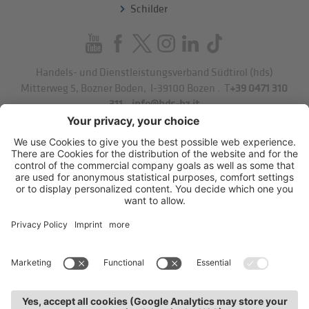
Schilder
Handels- und Dienstleistungsverband Südtirol (hds)
Mitterweg 5, Bozner Boden
,
I-39100
Bozen
.
T
+39 0471 310
311
.
info@hds-bz.it
Impressum
Datenschutzerklärung
Cookie-Einstellungen
Sitemap