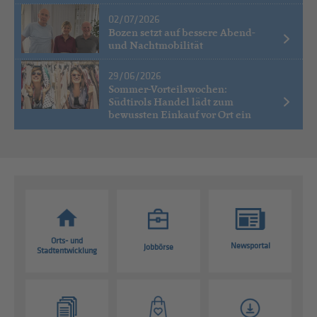
02/07/2026
Bozen setzt auf bessere Abend-
und Nachtmobilität
29/06/2026
Sommer-Vorteilswochen:
Südtirols Handel lädt zum
bewussten Einkauf vor Ort ein
Orts- und
Newsportal
Jobbörse
Stadtentwicklung