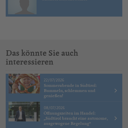
Das könnte Sie auch
interessieren
22/07/2026
Sommerabende in Südtirol:
Bummeln, schlemmen und
genießen!
08/07/2026
Öffnungszeiten im Handel:
„Südtirol braucht eine autonome,
ausgewogene Regelung“