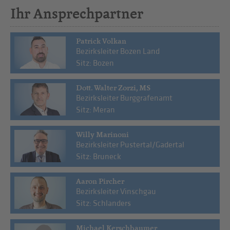
Ihr Ansprechpartner
Patrick Volkan
Bezirksleiter Bozen Land
Sitz: Bozen
Dott. Walter Zorzi, MS
Bezirksleiter Burggrafenamt
Sitz: Meran
Willy Marinoni
Bezirksleiter Pustertal/Gadertal
Sitz: Bruneck
Aaron Pircher
Bezirksleiter Vinschgau
Sitz: Schlanders
Michael Kerschbaumer