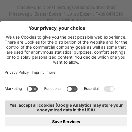
Handels- und Dienstleistungsverband Südtirol (hds)
Mitterweg 5, Bozner Boden
,
I-39100
Bozen
.
T
+39 0471 310
311
.
info@hds-bz.it
Impressum
Datenschutzerklärung
Cookie-Einstellungen
Sitemap
KURSE
TERMINE
KONTAKTE
SERVICE