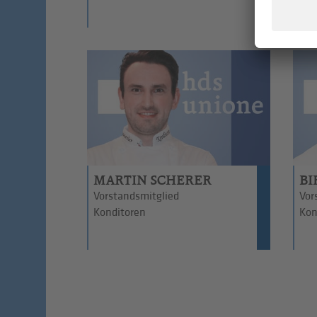
MARTIN SCHERER
BI
Vorstandsmitglied
Vor
Konditoren
Kon