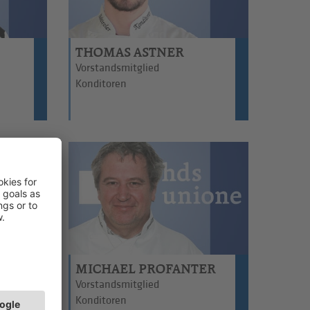
THOMAS ASTNER
Vorstandsmitglied
Konditoren
N
MICHAEL PROFANTER
Vorstandsmitglied
Konditoren