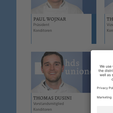
PAUL WOJNAR
TH
Präsident
Viz
Konditoren
Kon
THOMAS DUSINI
HA
Vorstandsmitglied
Vor
Konditoren
Kon