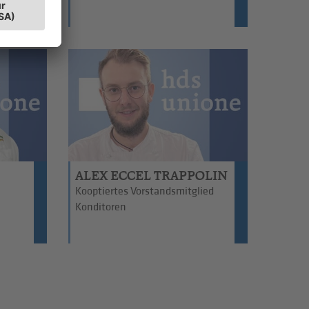
ALEX ECCEL TRAPPOLIN
Kooptiertes Vorstandsmitglied
Konditoren