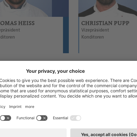
OMAS HEISS
CHRISTIAN PUPP
epräsident
Vizepräsident
ditoren
Konditoren
RALD PRANTL
HANS PETER PREN
standsmitglied
Vorstandsmitglied
ditoren
Konditoren