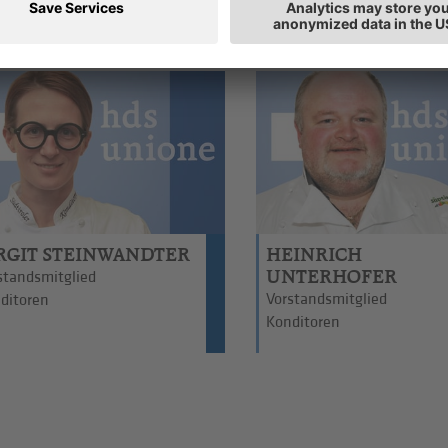
RGIT STEINWANDTER
HEINRICH
UNTERHOFER
standsmitglied
Vorstandsmitglied
ditoren
Konditoren