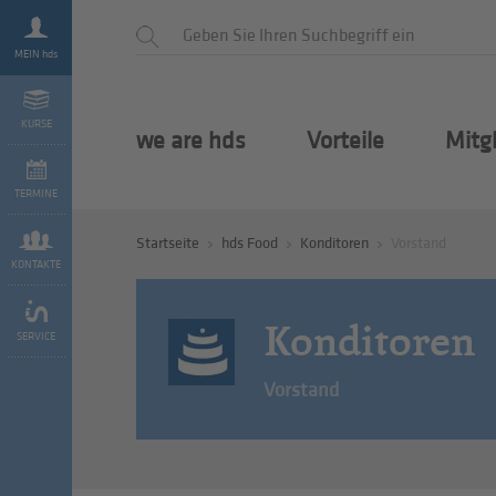
MEIN hds
KURSE
we are hds
Vorteile
Mitg
TERMINE
Startseite
hds Food
Konditoren
Vorstand
KONTAKTE
Konditoren
SERVICE
Vorstand