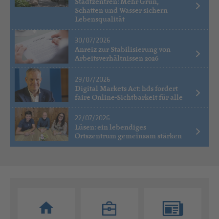
Stadtzentren: Mehr Grün,
Schatten und Wasser sichern
Lebensqualität
30/07/2026
Anreiz zur Stabilisierung von
Arbeitsverhältnissen 2026
29/07/2026
Digital Markets Act: hds fordert
faire Online-Sichtbarkeit für alle
22/07/2026
Lüsen: ein lebendiges
Ortszentrum gemeinsam stärken