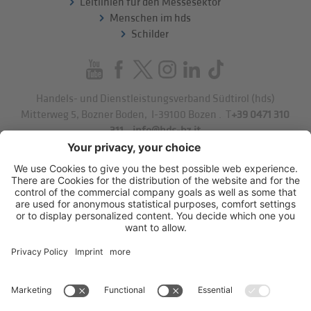
Leitlinien für den Messesektor
Menschen im hds
Schilder
Handels- und Dienstleistungsverband Südtirol (hds)
Mitterweg 5, Bozner Boden
,
I-39100
Bozen
.
T
+39 0471 310
311
.
info@hds-bz.it
Impressum
Datenschutzerklärung
Cookie-Einstellungen
Sitemap