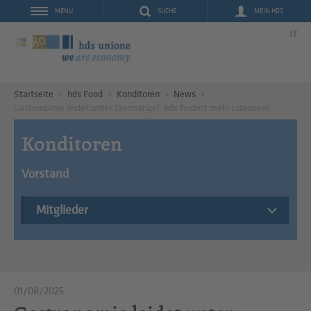
SUCHE
MEIN HDS
MENU
IT
Startseite
hds Food
Konditoren
News
Gastronomie leidet unter Taximangel: hds fordert mehr Lizenzen!
Konditoren
Vorstand
Mitglieder
01/08/2025