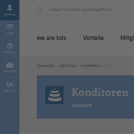
MEIN hds
KURSE
we are hds
Vorteile
Mitg
TERMINE
Startseite
hds Food
Konditoren
FAQ
KONTAKTE
Konditoren
SERVICE
Vorstand