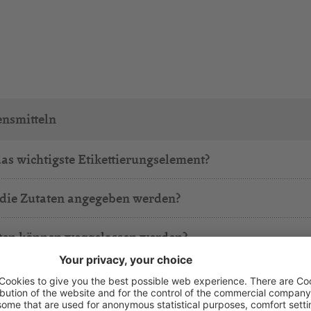
ensmitteln
das wichtigste Etikettierungselement?
 die Zutaten angegeben werden?
aten können weggelassen werden?
lung gilt für lose Produkte?