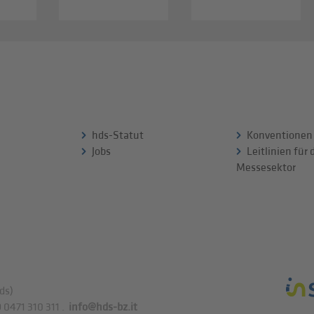
hds-Statut
Konventionen
Jobs
Leitlinien für
Messesektor
ds)
 0471 310 311
.
info@hds-bz.it