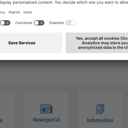
Produkte etikettiert, die nicht an den Endverbraucher
ch im selben Sichtfeld befinden?
prache muss die Etikette sein?
1
2
Newsportal
e
hdsmedien