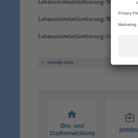
Lebensmitteletikettierung: Wie werden 
Lebensmitteletikettierung: Was muss si
Lebensmitteletikettierung: In welcher S
Vorherige Seite
Orts- und
Jobbörs
Stadtentwicklung