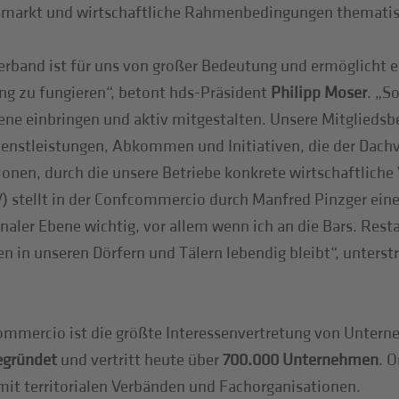
smarkt und wirtschaftliche Rahmenbedingungen thematisi
band ist für uns von großer Bedeutung und ermöglicht es
ng zu fungieren“, betont hds-Präsident
Philipp Moser
. „S
bene einbringen und aktiv mitgestalten. Unsere Mitglieds
ienstleistungen, Abkommen und Initiativen, die der Dach
nen, durch die unsere Betriebe konkrete wirtschaftliche V
) stellt in der Confcommercio durch Manfred Pinzger eine
ler Ebene wichtig, vor allem wenn ich an die Bars. Resta
en in unseren Dörfern und Tälern lebendig bleibt“, unters
mmercio ist die größte Interessenvertretung von Untern
egründet
und vertritt heute über
700.000 Unternehmen
. 
it territorialen Verbänden und Fachorganisationen.