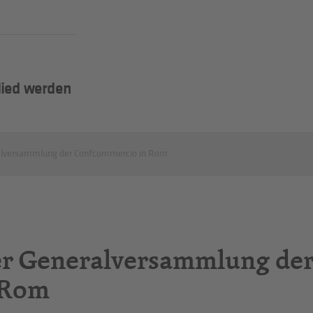
lied werden
ralversammlung der Confcommercio in Rom
er Generalversammlung de
 Rom