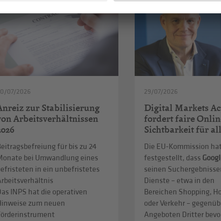
30/07/2026
29/07/2026
Anreiz zur Stabilisierung
Digital Markets Ac
von Arbeitsverhältnissen
fordert faire Onlin
2026
Sichtbarkeit für al
eitragsbefreiung für bis zu 24
Die EU-Kommission ha
Monate bei Umwandlung eines
festgestellt, dass
Googl
efristeten in ein unbefristetes
seinen Suchergebnisse
rbeitsverhältnis
Dienste – etwa in den
as INPS hat die operativen
Bereichen Shopping, Ho
Hinweise zum neuen
oder Verkehr – gegenüb
Förderinstrument
Angeboten Dritter bevo