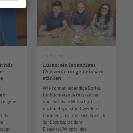
22/07/2026
t: hds
Lüsen: ein lebendiges
e-
Ortszentrum gemeinsam
le
stärken
t
Wie können lebendige Dörfer,
e
in
funktionierende Ortszentren
n eigene
und die lokale Wirtschaft
nachhaltig gestärkt werden?
tels
Darüber tauschten sich kürzlich
er
der Bezirkspräsident
rzugt
Eisacktal/Wipptal des