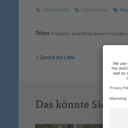
Einzelhandel
Gastronomie
Pre
Teilen.
Empfehle diese News deinen Freunden w
Zurück zur Liste
Das könnte Sie auc