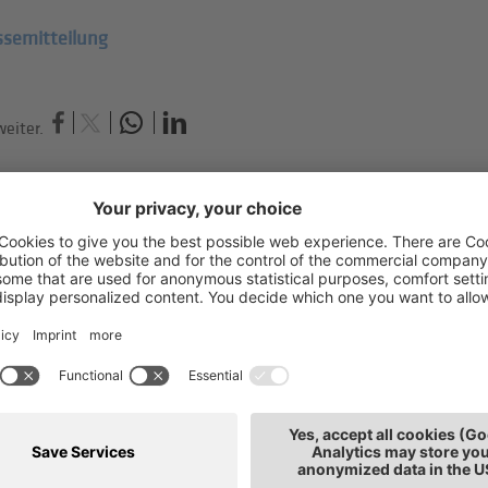
ssemitteilung
eiter.
h interessieren