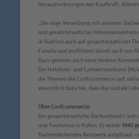
Herausforderungen wie Kaufkraft, Arbeit
„Die enge Vernetzung mit unserem Dachver
und gesamtstaatlicher Interessenvertretu
in Südtirol auch auf gesamtstaatlicher E
Familie und profitieren damit auch von D
Dazu gehören auch verschiedene Konventio
Der Hoteliers- und Gastwirteverband (HGV
die Themen der Confcommercio auf nationa
wesentlich dazu bei, dass das soziale Leb
Über Confcommercio
Der gesamtstaatliche Dachverband Confco
und Tourismus in Italien. Er wurde
1945 g
flächendeckendes Netzwerk aufgebaut – m